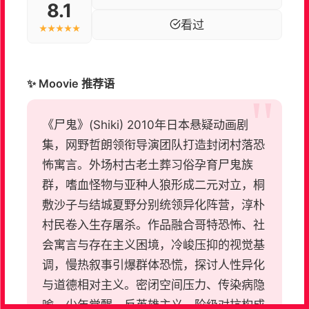
8.1
看过
★★★★★
✨ Moovie 推荐语
《尸鬼》(Shiki) 2010年日本悬疑动画剧
集，网野哲朗领衔导演团队打造封闭村落恐
怖寓言。外场村古老土葬习俗孕育尸鬼族
群，嗜血怪物与亚种人狼形成二元对立，桐
敷沙子与结城夏野分别统领异化阵营，淳朴
村民卷入生存屠杀。作品融合哥特恐怖、社
会寓言与存在主义困境，冷峻压抑的视觉基
调，慢热叙事引爆群体恐慌，探讨人性异化
与道德相对主义。密闭空间压力、传染病隐
喻、少年觉醒、反英雄主义、阶级对抗构成