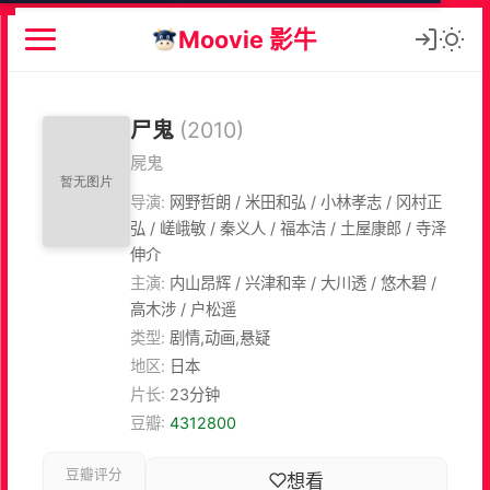
Moovie 影牛
尸鬼
(2010)
屍鬼
导演:
网野哲朗 / 米田和弘 / 小林孝志 / 冈村正
弘 / 嵯峨敏 / 秦义人 / 福本洁 / 土屋康郎 / 寺泽
伸介
主演:
内山昂辉 / 兴津和幸 / 大川透 / 悠木碧 /
高木涉 / 户松遥
类型:
剧情,动画,悬疑
地区:
日本
片长:
23分钟
豆瓣:
4312800
豆瓣评分
想看