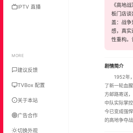
《高地战》
IPTV 直播
板门店谈
盖：战争
感，真实
性重构。
MORE
剧情简介
建议反馈
1952
TVBox 配置
了新一轮血腥
方邮路寄送，
关于本站
中队实际掌控
今已变成强悍
广告合作
的高地争夺战
切换外观