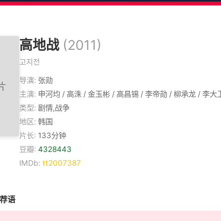
高地战
(2011)
고지전
导演:
张勋
主演:
申河均 / 高洙 / 金玉彬 / 高昌锡 / 李帝勋 / 柳承龙 / 李大
类型:
剧情,战争
地区:
韩国
片长:
133分钟
豆瓣:
4328443
IMDb:
tt2007387
推荐语