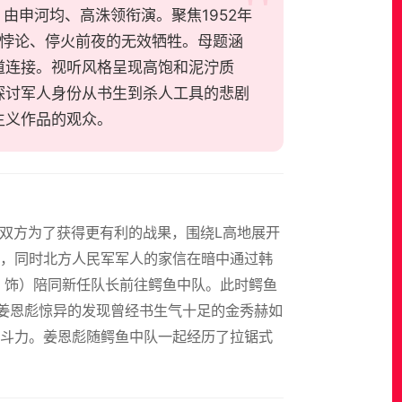
克制，由申河均、高洙领衔演。聚焦1952年
敌悖论、停火前夜的无效牺牲。母题涵
道连接。视听风格呈现高饱和泥泞质
探讨军人身份从书生到杀人工具的悲剧
主义作品的观众。
北双方为了获得更有利的战果，围绕L高地展开
，同时北方人民军军人的家信在暗中通过韩
 饰）陪同新任队长前往鳄鱼中队。此时鳄鱼
，姜恩彪惊异的发现曾经书生气十足的金秀赫如
斗力。姜恩彪随鳄鱼中队一起经历了拉锯式