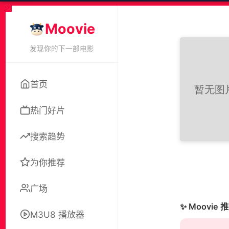
Moovie
发现你的下一部电影
首页
热门好片
搜索趋势
为你推荐
广场
✨ Moovie 
M3U8 播放器