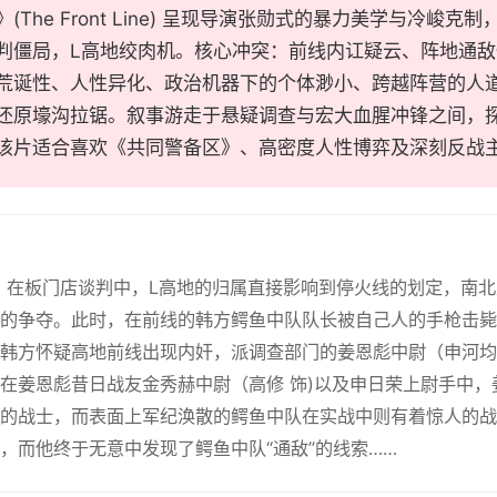
(The Front Line) 呈现导演张勋式的暴力美学与冷峻
判僵局，L高地绞肉机。核心冲突：前线内讧疑云、阵地通
荒诞性、人性异化、政治机器下的个体渺小、跨越阵营的人
还原壕沟拉锯。叙事游走于悬疑调查与宏大血腥冲锋之间，
该片适合喜欢《共同警备区》、高密度人性博弈及深刻反战
年，在板门店谈判中，L高地的归属直接影响到停火线的划定，南
的争夺。此时，在前线的韩方鳄鱼中队队长被自己人的手枪击毙
韩方怀疑高地前线出现内奸，派调查部门的姜恩彪中尉（申河均
在姜恩彪昔日战友金秀赫中尉（高修 饰)以及申日荣上尉手中
的战士，而表面上军纪涣散的鳄鱼中队在实战中则有着惊人的战
，而他终于无意中发现了鳄鱼中队“通敌”的线索……