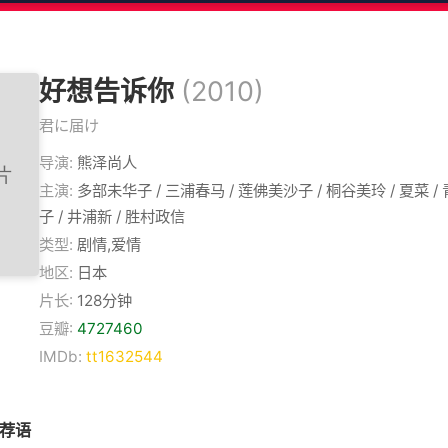
好想告诉你
(2010)
君に届け
导演:
熊泽尚人
主演:
多部未华子 / 三浦春马 / 莲佛美沙子 / 桐谷美玲 / 夏菜 /
子 / 井浦新 / 胜村政信
类型:
剧情,爱情
地区:
日本
片长:
128分钟
豆瓣:
4727460
IMDb:
tt1632544
推荐语