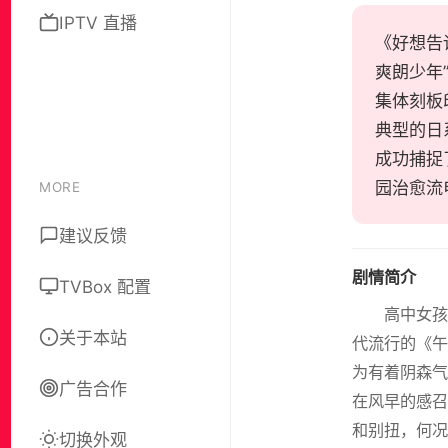
IPTV 直播
《好想告诉
爽朗少年
集体刻板
典型的日
成功捕捉
园治愈流
MORE
建议反馈
剧情简介
TVBox 配置
高中女孩
关于本站
代流行的《午
为有着阴森气
广告合作
在风早的感召
和别扭，何况
切换外观