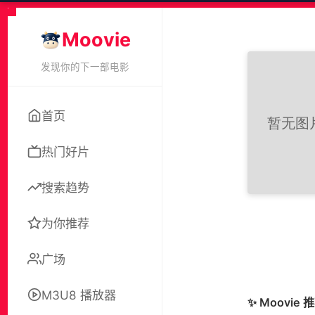
Moovie
发现你的下一部电影
首页
热门好片
搜索趋势
为你推荐
广场
M3U8 播放器
✨ Moovie 