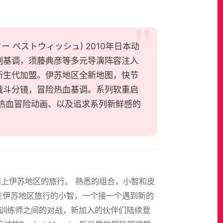
スター ベストウィッシュ) 2010年日本动
列基调，须藤典彦等多元导演阵容注入
新生代加盟。伊苏地区全新地图，快节
战斗分镜，冒险热血基调。系列软重启
热血冒险动画、以及追求系列新鲜感的
世界，踏上伊苏地区的旅行。 熟悉的组合，小智和皮
在伊苏地区旅行的小智，一个接一个遇到新的
on训练师之间的对战，新加入的伙伴们陆续登