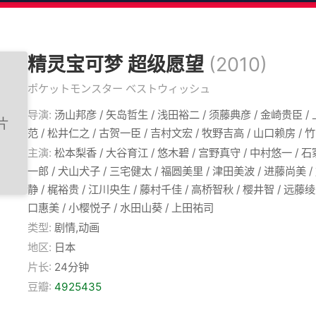
精灵宝可梦 超级愿望
(2010)
ポケットモンスター ベストウィッシュ
导演:
汤山邦彦 / 矢岛哲生 / 浅田裕二 / 须藤典彦 / 金崎贵臣 /
范 / 松井仁之 / 古贺一臣 / 吉村文宏 / 牧野吉高 / 山口赖房 /
主演:
松本梨香 / 大谷育江 / 悠木碧 / 宫野真守 / 中村悠一 / 
一郎 / 犬山犬子 / 三宅健太 / 福圆美里 / 津田美波 / 进藤尚美 /
静 / 梶裕贵 / 江川央生 / 藤村千佳 / 高桥智秋 / 樱井智 / 远藤绫
口惠美 / 小樱悦子 / 水田山葵 / 上田祐司
类型:
剧情,动画
地区:
日本
片长:
24分钟
豆瓣:
4925435