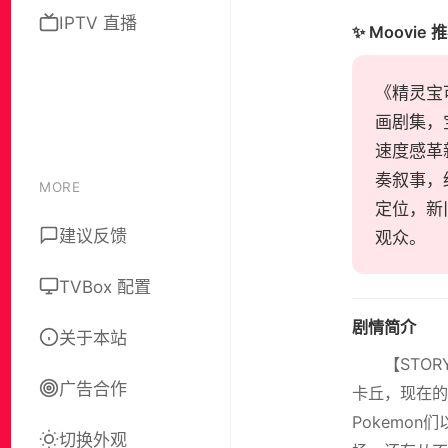
IPTV 直播
✨ Moovie 
《精灵宝可
画剧集，
速度感革
奏叙事，
MORE
定位，新
建议反馈
观众。
TVBox 配置
剧情简介
关于本站
【STO
广告合作
卡丘，现在的
Pokemo
切换外观