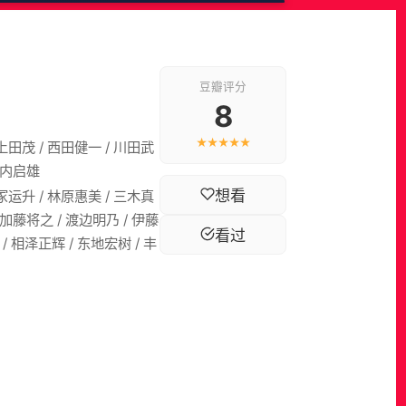
豆瓣评分
8
★★★★★
 上田茂 / 西田健一 / 川田武
 竹内启雄
想看
石冢运升 / 林原惠美 / 三木真
 加藤将之 / 渡边明乃 / 伊藤
看过
 / 相泽正辉 / 东地宏树 / 丰