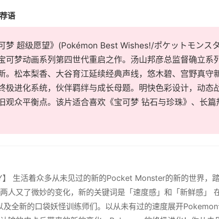
推荐语
梦 超级愿望》(Pokémon Best Wishes!/ポケットモン
宝可梦动画系列第四世代重启之作。汤山邦彦总监督确立系
新。松本梨香、大谷育江延续经典声线，悠木碧、宫野真守
终极进化系统，伙伴羁绊与成长母题。明快色彩设计，动态
旧观众平衡点。该片适合喜欢《宝可梦 钻石与珍珠》、长篇
RY】 生活着众多从未见过的新的Pocket Monster的新的
两人又了微妙的变化，新的关键词是「速度感」和「新鲜感」 
n们以及全新的口袋妖怪训练师们。以从未有过的速度展开Pokem