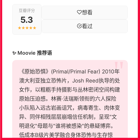
豆瓣评分
想看
5.3
看过
★★★★★
✨ Moovie 推荐语
《原始恐惧》(Primal/Primal Fear) 2010年
澳大利亚独立恐怖片，Josh Reed执导的处
女作，以粗粝手持摄影与丛林密闭空间构建
原始压迫感。林赛·法瑞斯领衔的六人探险
小队陷入远古岩画诅咒，病毒寄生、肉体变
异、同伴相残层层崩塌信任机制，呈现"文
明退化"母题与"谁将被感染"的悬疑博弈。
低成本B级片美学融合身体恐怖与生存惊