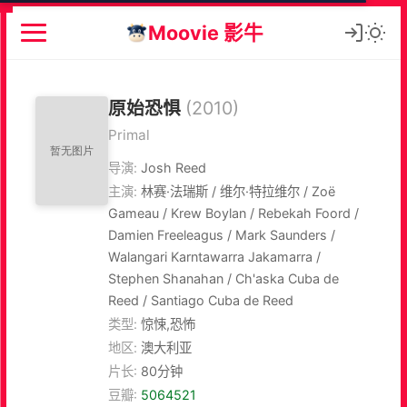
Moovie 影牛
原始恐惧
(2010)
Primal
导演:
Josh Reed
主演:
林赛·法瑞斯 / 维尔·特拉维尔 / Zoë
Gameau / Krew Boylan / Rebekah Foord /
Damien Freeleagus / Mark Saunders /
Walangari Karntawarra Jakamarra /
Stephen Shanahan / Ch'aska Cuba de
Reed / Santiago Cuba de Reed
类型:
惊悚,恐怖
地区:
澳大利亚
片长:
80分钟
豆瓣:
5064521