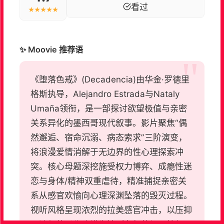
看过
★★★★★
✨ Moovie 推荐语
《堕落色戒》(Decadencia)由华金·罗德里
格斯执导，Alejandro Estrada与Nataly
Umaña领衔，是一部探讨欲望极值与亲密
关系异化的墨西哥现代叙事。影片聚焦“偶
然邂逅、宿命沉溺、病态索求”三阶演变，
将浪漫爱情消解于无边界的性心理探索冲
突。核心母题深挖施受权力博弈、成瘾性迷
恋与身体/精神双重虐待，精准捕捉亲密关
系从感官欢愉向心理深渊坠落的毁灭过程。
视听风格呈现浓烈的拉美感官冲击，以压抑