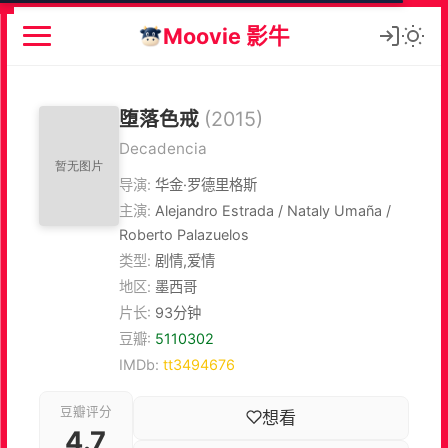
Moovie 影牛
堕落色戒
(2015)
Decadencia
导演:
华金·罗德里格斯
主演:
Alejandro Estrada / Nataly Umaña /
Roberto Palazuelos
类型:
剧情,爱情
地区:
墨西哥
片长:
93分钟
豆瓣:
5110302
IMDb:
tt3494676
豆瓣评分
想看
4.7