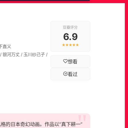
豆瓣评分
6.9
★★★★★
日下直义
/ 银河万丈 / 玉川纱己子 /
想看
看过
C社初期风格的日本奇幻动画。作品以“真下耕一”