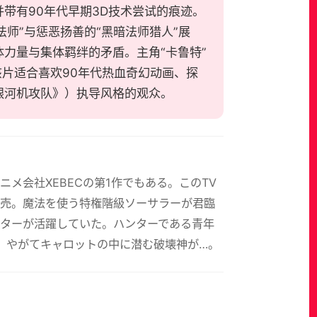
带有90年代早期3D技术尝试的痕迹。
师”与惩恶扬善的“黑暗法师猎人”展
力量与集体羁绊的矛盾。主角“卡鲁特”
该片适合喜欢90年代热血奇幻动画、探
银河机攻队》）执导风格的观众。
メ会社XEBECの第1作でもある。このTV
発売。魔法を使う特権階級ソーサラーが君臨
ターが活躍していた。ハンターである青年
、やがてキャロットの中に潜む破壊神が…。