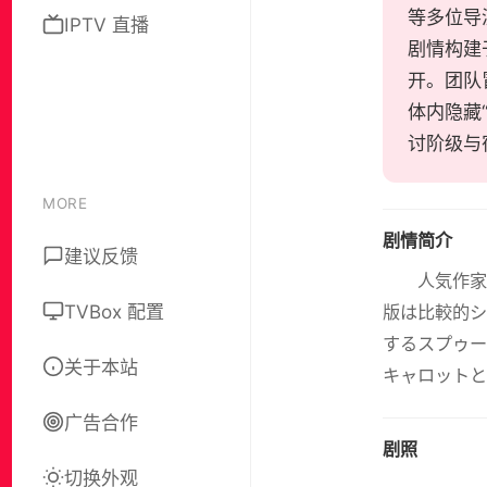
等多位导
IPTV 直播
剧情构建
开。团队
体内隐藏
讨阶级与
MORE
剧情简介
建议反馈
人気作家
TVBox 配置
版は比較的シ
するスプゥー
关于本站
キャロットと
广告合作
剧照
切换外观