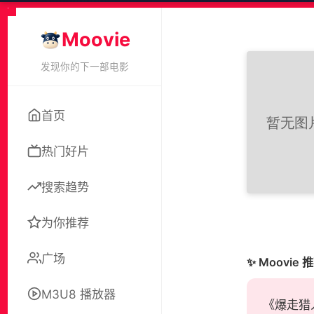
Moovie
发现你的下一部电影
首页
热门好片
搜索趋势
为你推荐
广场
✨ Moovie 
M3U8 播放器
《爆走猎人