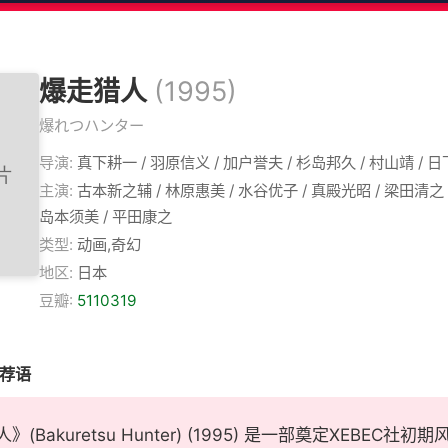
爆走猎人
(1995)
爆れつハンター
导演:
真下耕一 / 羽原信义 / 加户誉夫 / 杉岛邦久 / 村山靖 / 
主演:
古本新之辅 / 林原惠美 / 水谷优子 / 真殿光昭 / 梁田清之 
岛本须美 / 平田康之
类型:
动画,奇幻
地区:
日本
豆瓣:
5110319
推荐语
》(Bakuretsu Hunter) (1995) 是一部奠定XEBE