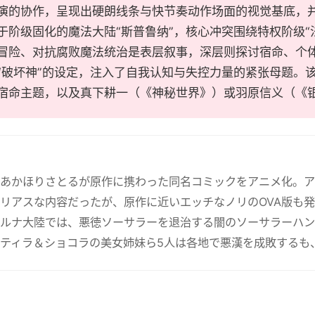
演的协作，呈现出硬朗线条与快节奏动作场面的视觉基底，并
于阶级固化的魔法大陆“斯普鲁纳”，核心冲突围绕特权阶级“法
冒险、对抗腐败魔法统治是表层叙事，深层则探讨宿命、个体
“破坏神”的设定，注入了自我认知与失控力量的紧张母题。
宿命主题，以及真下耕一（《神秘世界》）或羽原信义（《
あかほりさとるが原作に携わった同名コミックをアニメ化。アニ
リアスな内容だったが、原作に近いエッチなノリのOVA版も
ルナ大陸では、悪徳ソーサラーを退治する闇のソーサラーハン
ティラ＆ショコラの美女姉妹ら5人は各地で悪漢を成敗するも