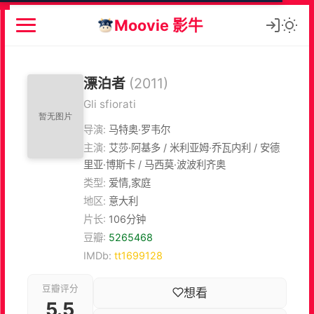
Moovie 影牛
漂泊者
(2011)
Gli sfiorati
导演:
马特奥·罗韦尔
主演:
艾莎·阿基多 / 米利亚姆·乔瓦内利 / 安德
里亚·博斯卡 / 马西莫·波波利齐奥
类型:
爱情,家庭
地区:
意大利
片长:
106分钟
豆瓣:
5265468
IMDb:
tt1699128
豆瓣评分
想看
5.5