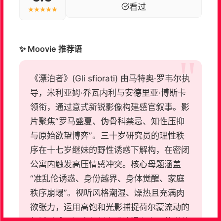
看过
★★★★★
✨ Moovie 推荐语
《漂泊者》(Gli sfiorati) 由马特奥·罗韦尔执
导，米利亚姆·乔瓦内利与安德里亚·博斯卡
领衔，通过意式新锐影像构建感官叙事。影
片聚焦“罗马盛夏、伪骨科禁忌、知性压抑
与原始欲望博弈”。三十岁研究员的理性秩
序在十七岁继妹的野性诱惑下解构，在密闭
公寓内触发高压情感冲突。核心母题涵盖
“准乱伦诱惑、身份越界、身体觉醒、家庭
秩序崩塌”。视听风格潮湿、燥热且充满肉
欲张力，运用高饱和光影捕捉荷尔蒙流动的