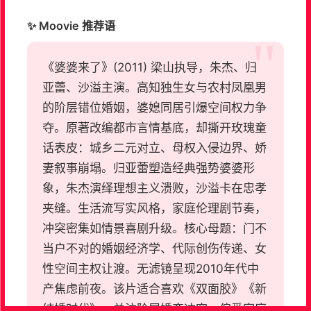
✨ Moovie 推荐语
《婆婆来了》(2011) 梁山执导，朱杰、归
亚蕾、沙溢主演。高知独生女与农村凤凰男
的阶层错位婚姻，婆媳同居引爆空间权力争
夺。原著改编都市言情基底，却撕开玫瑰童
话表皮：城乡二元对立、母权入侵边界、娇
妻叙事崩塌。归亚蕾塑造经典强势婆婆形
象，朱杰演绎理想主义溃败，沙溢卡在忠孝
夹缝。生活流写实风格，家庭伦理剧节奏，
冲突密集如情景喜剧升级。核心母题：门不
当户不对的婚姻经济学、代际创伤传递、女
性空间主权让渡。无滤镜呈现2010年代中
产焦虑前夜。该片适合喜欢《双面胶》《新
结婚时代》、关注阶层婚恋冲突、偏爱家庭