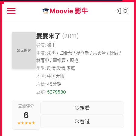
Moovie 影牛
婆婆来了
(2011)
导演:
梁山
主演:
朱杰 / 归亚蕾 / 杨立新 / 岳秀清 / 沙溢 /
林雨申 / 董维嘉 / 顾艳
类型:
剧情,爱情,家庭
地区:
中国大陆
片长:
45分钟
豆瓣:
5279580
豆瓣评分
想看
6
看过
★★★★★