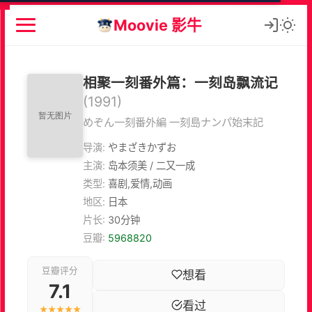
Moovie 影牛
相聚一刻番外篇：一刻岛飘流记
(1991)
めぞん一刻番外編 一刻島ナンパ始末記
导演:
やまざきかずお
主演:
岛本须美 / 二又一成
类型:
喜剧,爱情,动画
地区:
日本
片长:
30分钟
豆瓣:
5968820
豆瓣评分
想看
7.1
看过
★★★★★