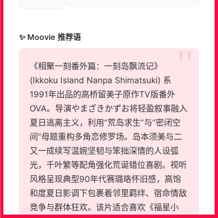
✨ Moovie 推荐语
《相聚一刻番外篇：一刻岛飘流记》
(Ikkoku Island Nanpa Shimatsuki) 系
1991年出品的高桥留美子原作TV版番外
OVA。导演やまざきかずお将轻盈叙事融入
夏日逃离主义，利用“荒岛求生”与“密闭空
间”母题重构多角恋修罗场。岛本须美与二
又一成续写温婉坚韧与笨拙深情的人设弧
光，千叶繁等配角强化荒诞错位喜剧。视听
风格呈现典型90年代赛璐珞怀旧感，高饱
和度夏日影调下包裹着邻里羁绊、宿命情敌
竞争与群体狂欢。该片适合喜欢《福星小