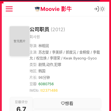
Moovie 影牛
公司职员
(2012)
회사원
导演:
林相润
主演:
苏志燮 / 李美妍 / 郭度沅 / 金桐俊 / 李载
允 / 权信焕 / 李璟荣 / Kwak Byeong-Gyoo
类型:
剧情,动作,犯罪
地区:
韩国
片长:
96分钟
豆瓣:
6080756
IMDb:
tt2371486
豆瓣评分
想看
6.7