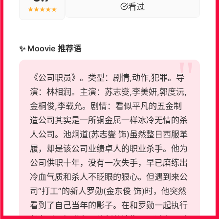
看过
★★★★★
✨ Moovie 推荐语
《公司职员》。类型：剧情,动作,犯罪。导
演：林相润。主演：苏志燮,李美妍,郭度沅,
金桐俊,李载允。剧情：看似平凡的五金制
造公司其实是一所铜金属一样冰冷无情的杀
人公司。池炯道(苏志燮 饰)虽然整日西服革
履，却是该公司业绩卓人的职业杀手。他为
公司供职十年，没有一次失手，早已磨练出
冷血气质和杀人不眨眼的狠心。但遇到来公
司“打工”的新人罗勋(金东俊 饰)时，他突然
看到了自己当年的影子。在和罗勋一起执行