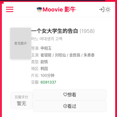
Moovie 影牛
一个女大学生的告白
(1958)
어느 여대생의 고백
导演:
申相玉
主演:
崔银姬 / 刘桂仙 / 金胜镐 / 朱善泰
类型:
剧情
地区:
韩国
片长:
100分钟
豆瓣:
6091337
想看
豆瓣评分
暂无
看过