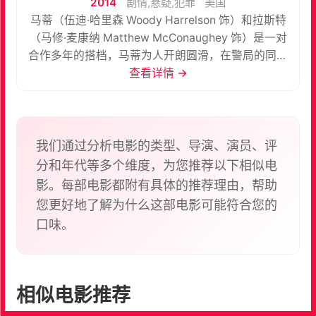
2014
剧情,悬疑,犯罪
美国
马蒂（伍迪·哈里森 Woody Harrelson 饰）和拉斯特
（马修·麦康纳 Matthew McConaughey 饰）是一对
合作多年的搭档，马蒂为人开朗圆滑，在警局的同事
里很吃得开，而拉斯特则恰恰相反，他性格孤僻沉默
查看详情 →
寡言，沉浸在自己的世界中无法自拔。然而，令马蒂
感到十分钦佩的是，拉斯特拥有极为敏锐强大的观察
力、判断力和逻辑推理能力，许多疑难杂案一经他
手，便能够被轻松化解。 尽管马蒂是唯一一个能够受
我们通过分析电影的类型、导演、演员、评
得了拉斯特的人，但两人的合作和友谊却依然产生了
分和年代等多个维度，为您推荐以下相似电
无法弥补的裂缝，其原因要归结到1995年所发生的一
影。每部电影都附有具体的推荐理由，帮助
起神秘古怪的宗教杀人案件之中。如今已经是2012年
您更好地了解为什么这部电影可能符合您的
了，当早已不再联系的两人因为这起案件又重新走到
口味。
一起之时，会有怎样的真相在等待着他们呢？
相似电影推荐