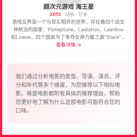
超次元游戏 海王星
2013
动画
日本
游戏业界是一个与现实相异的世界，存在着四个由女
神统治的国家：Planeptune、Lastation、Leanbox
和Lowee，四个国家为了争夺女神力量之源“Share”而
展开长期战争。但是，因惧怕长期战争导致国力衰
查看详情 →
弱，女神们最终缔结了禁止武力争夺Share的《友好
条约》。就这样，游戏业界迈向崭新的未来，四个国
家的女神和候补生妹妹也开始了新的生活——。
我们通过分析电影的类型、导演、演员、评
分和年代等多个维度，为您推荐以下相似电
影。每部电影都附有具体的推荐理由，帮助
您更好地了解为什么这部电影可能符合您的
口味。