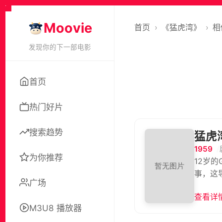
Moovie
首页
›
《猛虎湾》
›
相
发现你的下一部电影
首页
热门好片
搜索趋势
猛虎
1959
为你推荐
12岁的
事，这
广场
查看详情
M3U8 播放器