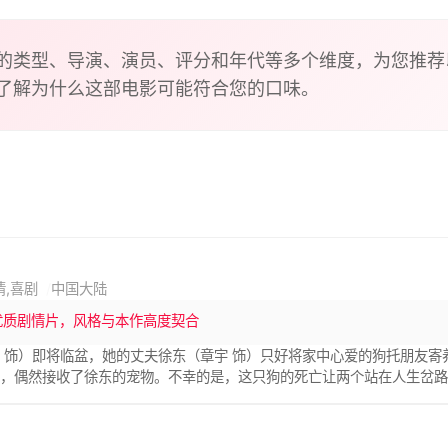
的类型、导演、演员、评分和年代等多个维度，为您推荐
了解为什么这部电影可能符合您的口味。
情,喜剧
中国大陆
优质剧情片，风格与本作高度契合
 饰）即将临盆，她的丈夫徐东（章宇 饰）只好将家中心爱的狗托朋友寄
际，偶然接收了徐东的宠物。不幸的是，这只狗的死亡让两个站在人生岔
现了马千里不为人知的一面。与此同时，美玲也意外的发现了徐东的秘密
北虎在动物园里晒着太阳发呆，它似乎已经习惯了每天被饲养员扔下食物