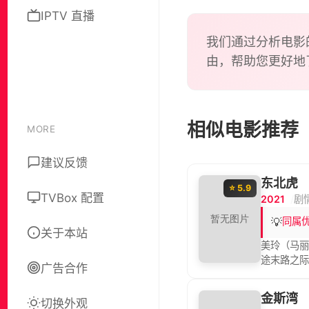
IPTV 直播
我们通过分析电影
由，帮助您更好地
相似电影推荐
MORE
建议反馈
东北虎
⭐ 5.9
TVBox 配置
2021
剧
💡
同属
关于本站
美玲（马丽
途末路之
广告合作
败，但却发
打开。东
金斯湾
切换外观