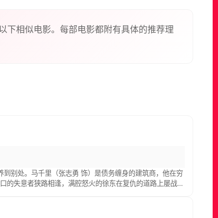
以下相似电影。每部电影都附有具体的推荐理
养到别处。马千里（张志勇 饰）是债务缠身的建筑商，他在穷
路口的失意者狭路相逢，满腔怒火的徐东在复仇的道路上屡战屡
…… 不易熄灭的仇恨之火被点燃，熄灭仇恨的灭火器迟迟没有
的生活。