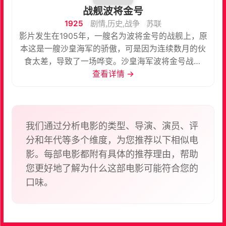
战舰波将金号
1925
剧情,历史,战争
苏联
影片发生在1905年，一艘名为波将金号的战舰上，原
本这是一艘沙皇海军的骄傲，可是因为连续数月的伙
食太差，导致了一场哗变。沙皇海军波将金号战舰
上，水兵的生活环境非常差，受着非人的待遇。一连
查看详情 →
数月，水兵的伙食很差，供应的牛肉甚至长满了蛆，
引起了战舰上水兵们的极度不满。部分水兵策动起
义，却受到了军官的镇压。指挥官下令枪杀叛乱者，
但是由于起义之火在众人心中燃烧。行刑队拒绝开
我们通过分析电影的类型、导演、演员、评
枪，起义者们拿起武器将军官丢入大海。波将金号被
分和年代等多个维度，为您推荐以下相似电
起义者们夺取，并驶入敖德萨石阶进行补给。敖德萨
影。每部电影都附有具体的推荐理由，帮助
的群众对水兵们的遭遇非常同情，义愤填膺，纷纷声
您更好地了解为什么这部电影可能符合您的
援起义的水兵。而群众的声援却遭致沙皇军队的镇
口味。
压，一场血腥的屠杀就此展开……