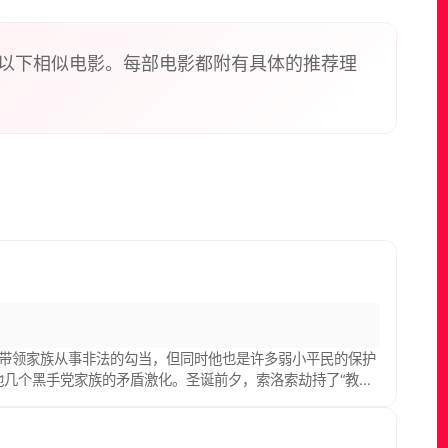
fore he is kidnapped and forced to inhale PCP
以下相似电影。每部电影都附有具体的推荐理
领，带领家族从事非法的勾当，但同时他也是许多弱小平民的保护
几个黑手党家族的矛盾激化。圣诞前夕，索洛索劫持了“教父”
；小儿子麦克（阿尔·帕西诺 饰）也被卷了进来，失去爱妻。黑
手党之间的仇杀如何落幕？谁是家族的内奸？谁又能够成为新一