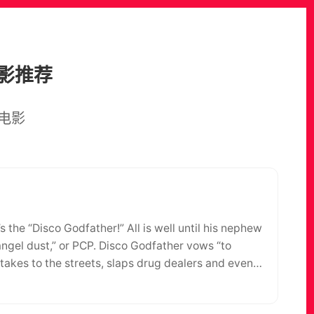
影推荐
电影
s the “Disco Godfather!” All is well until his nephew
“angel dust,” or PCP. Disco Godfather vows “to
takes to the streets, slaps drug dealers and even
e still finds time to manage the Blueberry Hill and
“Put some weight on it!” Disco Godfather tracks down