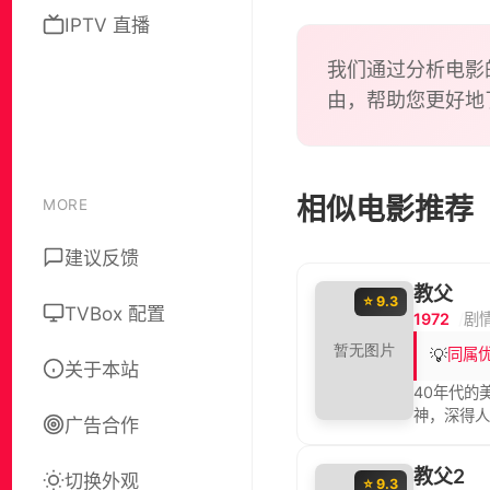
the kin
IPTV 直播
through
我们通过分析电影
由，帮助您更好地
相似电影推荐
MORE
建议反馈
教父
⭐ 9.3
TVBox 配置
1972
剧
💡
同属
关于本站
40年代的
神，深得人
广告合作
的参谋汤姆
手党家族之
教父2
切换外观
代的“教父
⭐ 9.3