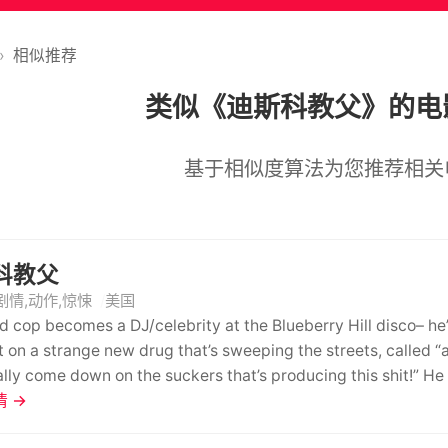
›
相似推荐
类似《迪斯科教父》的电
基于相似度算法为您推荐相关
科教父
剧情,动作,惊悚
美国
ed cop becomes a DJ/celebrity at the Blueberry Hill disco– he’
ut on a strange new drug that’s sweeping the streets, called 
lly come down on the suckers that’s producing this shit!” He 
 a crooked cop that is covering for the dealers. In between, h
 →
. “Put a little slide in yo’ glide,” he pleads to the patrons, 