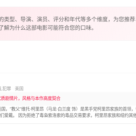
gpin that is behind all the angel dust production, but not be
 a gas mask!
的类型、导演、演员、评分和年代等多个维度，为您推荐
了解为什么这部电影可能符合您的口味。
情,犯罪
美国
优质剧情片，风格与本作高度契合
美国，“教父”维托·柯里昂（马龙·白兰度 饰）是黑手党柯里昂家族的首
们爱戴。 因为拒绝了毒枭索洛索的毒品交易要求，柯里昂家族和纽约其他
，并派人暗杀“教父”；因为内奸的出卖，“教父”的大儿子逊尼被仇家杀害
间的矛盾越来越白热化。 年老的“教父”面对丧子之痛怎样统领全局？黑
”？ 血雨腥风和温情脉脉，在这部里程碑式的黑帮史诗巨片里真实上演。