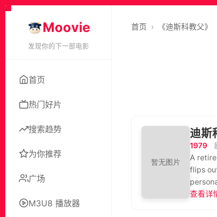
Moovie
首页
›
《迪斯科教父》
发现你的下一部电影
首页
热门好片
搜索趋势
迪斯
1979
为你推荐
A retir
flips o
广场
persona
exposes
查看详情
M3U8 播放器
perform