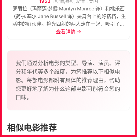
1953
剧情,喜剧,爱情
美国
罗丽拉（玛丽莲·梦露 Marilyn Monroe 饰）和桃乐西
（简·拉塞尔 Jane Russell 饰）是舞台上的好搭档，生
活中的好伙伴。艳光四射的两人走在一起，吸引了无
数男人的目光，然而，她们并非空有一副好皮囊，论
查看详情 →
智商，罗丽拉和桃乐西可不输给任何人。 某日，罗丽
拉登上了驶往法国的轮船，前去和情人艾仕文（埃利
奥特·里德 Elliott Reid 饰）结婚，在船上，两人遇见
了一名为古斯（托米·努南 Tommy Noonan 饰）的男
我们通过分析电影的类型、导演、演员、评
子。原来，古斯是艾仕文父亲派来的私家侦探，为的
分和年代等多个维度，为您推荐以下相似电
是考验罗丽拉对自己儿子的真心。随着时间的推移，
影。每部电影都附有具体的推荐理由，帮助
桃乐西竟然慢慢爱上了善良的古斯，但罗丽拉很显然
您更好地了解为什么这部电影可能符合您的
帮自己的好闺蜜相中了另一位“金龟婿”。
口味。
相似电影推荐