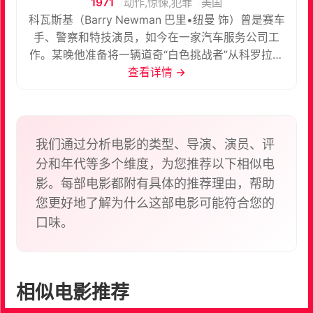
1971
动作,惊悚,犯罪
美国
科瓦斯基（Barry Newman 巴里•纽曼 饰）曾是赛车
手、警察和特技演员，如今在一家汽车服务公司工
作。某晚他准备将一辆道奇“白色挑战者”从科罗拉多
送往三藩市。出发当夜，他和一个老友打赌，约定在
查看详情 →
第二天下午的3点从三藩市打来电话。这也就意味着
他必须在15个小时之内到达目的地，而车速则要保持
在160左右。 科瓦斯基一路狂奔，很快就引起公路巡
警的注意。他丝毫不理会警察的警告，凭借多年的赛
我们通过分析电影的类型、导演、演员、评
车经验和高超的驾驶技巧，他甩掉一个又一个追缉者
分和年代等多个维度，为您推荐以下相似电
和挑战者。他的张狂激怒了警方，也引起了美国境内
影。每部电影都附有具体的推荐理由，帮助
各界对他的广泛关注，而对他的围捕规模也越来越
您更好地了解为什么这部电影可能符合您的
大……
口味。
相似电影推荐