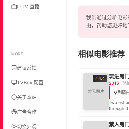
IPTV 直播
我们通过分析电影
由，帮助您更好地
相似电影推荐
MORE
建议反馈
玩进鬼
⭐ 4.4
TVBox 配置
2016
恐
💡
剧情
关于本站
Two estran
through th
广告合作
and deadl
禁入鬼
切换外观