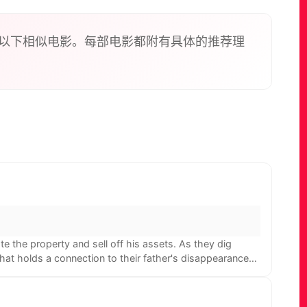
以下相似电影。每部电影都附有具体的推荐理
te the property and sell off his assets. As they dig
at holds a connection to their father's disappearance