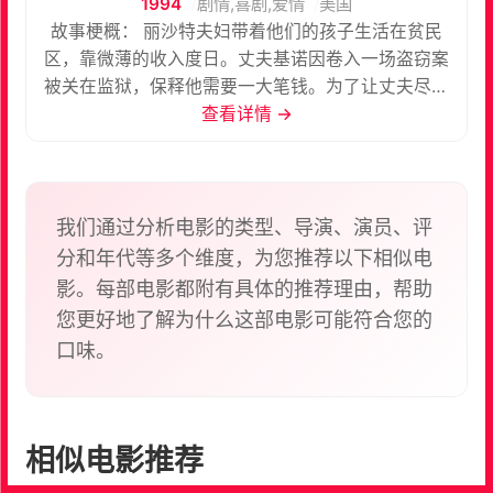
1994
剧情,喜剧,爱情
美国
故事梗概： 丽沙特夫妇带着他们的孩子生活在贫民
区，靠微薄的收入度日。丈夫基诺因卷入一场盗窃案
被关在监狱，保释他需要一大笔钱。为了让丈夫尽快
回归家庭，丽沙特决定外出找一份挣钱快的工作。 丽
查看详情 →
沙特一直希望能够成为一名模特，但事实证明她并不
适合这份工作。最终她在一家经纪公司找到了一份做
助理的工作，为那些当红明星拍照安排宣传活动。丽
沙特尽心尽力地工作，每天早出晚归，只为了能尽快
我们通过分析电影的类型、导演、演员、评
攒钱保释基诺出狱。 然而基诺却被邻居保释出来，从
分和年代等多个维度，为您推荐以下相似电
邻居口中基诺得知妻子这段时间经常半夜才回家，甚
影。每部电影都附有具体的推荐理由，帮助
至夜不归宿，有时人们还能看到一个男人驾驶名车送
您更好地了解为什么这部电影可能符合您的
她回来。基诺气急败坏，找丽沙特理论，丽沙特心中
口味。
很是委屈，那个被邻居谣传的开名车的男人其实是自
己公司的老板普莱斯，事实上尽管普莱斯对丽沙特很
感兴趣，丽沙特却对普莱斯没有任何想法，在她心中
唯一爱的就是丈夫基诺。与此同时，丽沙特也听到了
相似电影推荐
一些关于基诺的风言风语，那名将基诺保释出来的邻