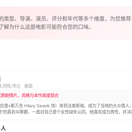
旅馆时却发现她是男儿身。此时爱尔兰共和军传来消息，他们已
任务！
的类型、导演、演员、评分和年代等多个维度，为您推荐
了解为什么这部电影可能符合您的口味。
哭
情,同性,传记
美国
优质剧情片，风格与本作高度契合
拉里•斯万克 Hilary Swank 饰）来到法奥斯城，成为了当地的大
他”的真名叫蒂娜，一直对自己是个女性缺失认同。他喜欢成为男性，并决
洛•塞维尼 Chloë Sevigny 饰）恋爱了，还和拉娜的前男友成为
生活朝着布兰顿想要的方向发展，一次交通违章却暴露了所有的秘密。布
男人
布兰顿怒不可遏，将她摧毁在一场残忍的暴力事件中。