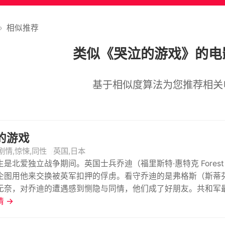
›
相似推荐
类似《哭泣的游戏》的电
基于相似度算法为您推荐相关
的游戏
剧情,惊悚,同性
英国,日本
是北爱独立战争期间。英国士兵乔迪（福里斯特·惠特克 Forest 
企图用他来交换被英军扣押的俘虏。看守乔迪的是弗格斯（斯蒂芬·瑞 
无奈，对乔迪的遭遇感到恻隐与同情，他们成了好朋友。共和军
走了他。乔迪走前交给弗格斯一张他女朋友迪尔的照片，告诉弗
 →
来袭击的英军坦克轧死了，早已厌倦了战争的弗格斯逃到了伦敦