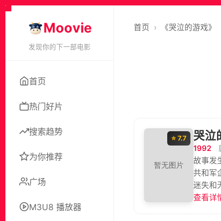
Moovie
首页
›
《哭泣的游戏》
发现你的下一部电影
首页
热门好片
搜索趋势
哭泣
⭐ 7.7
1992
为你推荐
故事发生
共和军
广场
迷失和
暗中放
查看详情
M3U8 播放器
却误被