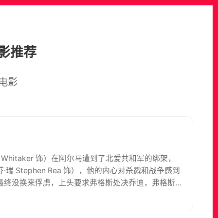
影推荐
电影
Whitaker 饰）在阿尔马遭到了北爱共和军的绑架，
Stephen Rea 饰），他的内心对杀戮和战争感到
最终没换来俘虏，上头要求弗格斯处决乔迪，弗格斯
格斯可以去伦敦找他的女朋友迪尔。 不料乔迪逃走时
，化名吉米。他在伦敦找到了迪尔，被她深深吸引，