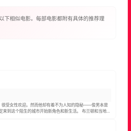
经判了弗格斯死刑，他们要求弗格斯去执行一次同归
以下相似电影。每部电影都附有具体的推荐理
众情人，很受女性欢迎。然而他却有着不为人知的隐秘——俊男本是
定来到这个陌生的城市开始新角色和新生活。 布兰顿和当地女
好友——尽管他们粗野、酗酒，行为暴戾，但被接纳的布兰顿却得到了
兰顿被识破女儿身，尽管拉娜原谅了她，悲剧却发生了。拉娜的