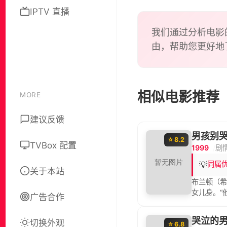
后来在
IPTV 直播
于尽的
我们通过分析电影
由，帮助您更好地
相似电影推荐
MORE
建议反馈
男孩别
⭐ 8.2
TVBox 配置
1999
剧
💡
同属
关于本站
布兰顿（希
女儿身。“
广告合作
孩拉娜（科
认同感。
哭泣的
切换外观
前男友对
⭐ 6.8