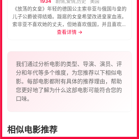
1934
剧情,爱情,历史
美国
《放荡的女皇》年轻的德国公主索非亚与俄国与皇的
儿子公爵彼得结婚。跋扈的女皇希望改进皇家血液。
索非亚不喜欢她的丈夫，但她喜欢俄国，并且喜欢俄
国的战士。她尽职地生产一个儿子——可疑的父权，
查看详情 →
但没人似乎介意这个。在老女皇死之后，索非亚设计
一次政变，在军事的帮助下，废除彼得，并且成为卡
特琳娜女王。
我们通过分析电影的类型、导演、演员、评
分和年代等多个维度，为您推荐以下相似电
影。每部电影都附有具体的推荐理由，帮助
您更好地了解为什么这部电影可能符合您的
口味。
相似电影推荐