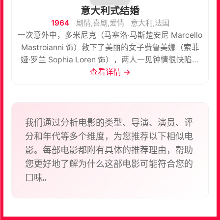
意大利式结婚
1964
剧情,喜剧,爱情
意大利,法国
一次意外中，多米尼克（马塞洛·马斯楚安尼 Marcello
Mastroianni 饰）救下了美丽的女子费鲁美娜（索菲
娅·罗兰 Sophia Loren 饰），两人一见钟情很快陷入
了热恋之中，可惜多米尼克是一个花花公子，随着时
查看详情 →
间的流逝，他不再专情与费鲁美娜，转而投入了别的
女人的怀抱。 费鲁美娜虽然身份卑微，却是专情之
人，为了能够成为多米尼克的妻子，她甚至不惜使用
了一些欺骗的手段。不幸的是，多米尼克识破了费鲁
我们通过分析电影的类型、导演、演员、评
美娜的谎言，费鲁美娜再度面临着和爱人分离的处
分和年代等多个维度，为您推荐以下相似电
境。费鲁美娜有三个孩子，她告诉多米尼克，这其中
影。每部电影都附有具体的推荐理由，帮助
有他的亲生骨肉，直到这时才良心发现的多米尼克回
您更好地了解为什么这部电影可能符合您的
到了费鲁美娜的身边，但他始终不知道自己的亲生儿
口味。
子究竟是哪一个。