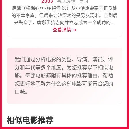
2003
喜剧,爱情
美国
唐娜（格温妮丝•帕特洛 饰）从小便想要离开正身处
的不幸家庭。但后来让她留恋的是男友汤米。直到后
来失恋了，唐娜重拾志向并立志成为一个成功的空
姐。 刚开始所在的小公司，让唐娜吃了不少的苦头，
查看详情 →
她是靠着自己的信念与意志，考上了著名的航空公
司。在那里她依然不懈努力，为自己的理想打拼。导
师萨莉的鼓励让她更加刻苦了，但平时比她懒散的克
里斯丁（克里斯蒂娜•艾伯盖特 饰）都能去到国际航
我们通过分析电影的类型、导演、演员、评
班，这件事对唐娜的打击很大。 事业上虽不太如意，
分和年代等多个维度，为您推荐以下相似电
当她重新遇到了爱情，她感觉男友泰德（马克•鲁弗
影。每部电影都附有具体的推荐理由，帮助
洛 饰）为她带来了幸福感。而后，她终于知道了为何
您更好地了解为什么这部电影可能符合您的
克里斯丁为何能飞国际航线了，原来是她调换了自己
口味。
与唐娜的试卷。 好胜的唐娜当然不会就此罢休，她一
直奋斗直至她也能飞国际航线。可是，当初令她安于
状态的感情生活，却因为她得意的事业，受到了冲
击。唐娜感觉自己与泰德之间的距离也在拉开……
相似电影推荐