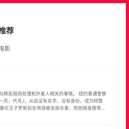
推荐
电影
星际移民局则处理和外星人相关的事情。 纽约普通警察
的一员，代号J，从此没有名字、没有身份，成为特警
。亚基伦王子罗斯伯在地球被虫族杀害，而他随身携带的
亚基伦人带来毁灭性的打击；亚基伦人发出最后通牒，
地球的安全，K和J不得不挺身而出。