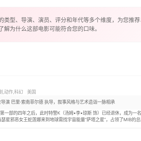
的类型、导演、演员、评分和年代等多个维度，为您推荐
了解为什么这部电影可能符合您的口味。
剧,动作,科幻
美国
位导演 巴里·索南菲尔德 执导，叙事风格与艺术造诣一脉相承
第一部的四年之后，此时特警K（汤姆•李•琼斯 饰）已经退休，成为一名
洛瑟星邪恶女王蛇莲娜来到地球需找宇宙能量“萨塔之星”，占领了MIB的总
球，全面负责这件事情的K为了地球的安全，拒绝了她。 面对来势汹汹的蛇
相信外星人的存在，成了J面临的第一个难题……