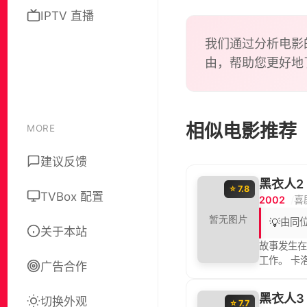
IPTV 直播
我们通过分析电影
由，帮助您更好地
相似电影推荐
MORE
建议反馈
黑衣人2
⭐ 7.8
TVBox 配置
2002
喜
💡
由同
关于本站
故事发生在
工作。 卡
广告合作
星”藏在地
去记忆的K
黑衣人3
切换外观
⭐ 7.7