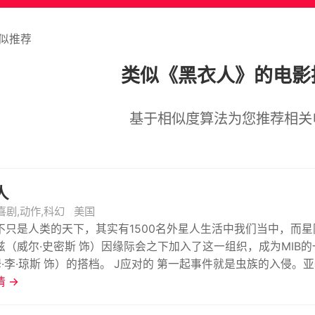
似推荐
类似《黑衣人》的电影
基于相似度算法为您推荐相关
人
喜剧,动作,科幻
美国
不只是人类的天下，其实有1500名外星人生活中我们当中，而
兹（威尔·史密斯 饰）因缘际会之下加入了这一组织，成为MIB
姆·李·琼斯 饰）的搭档。 J应对的 第一起事件就是虫族的入侵
系”——宇宙次原子能源的最好来源也失踪了，若虫族找到，将给
 →
球人不能在一个小时之内交出“银河系”，他们就摧毁地球。 为了