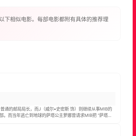
以下相似电影。每部电影都附有具体的推荐理
普通的邮局局长，而J（威尔•史密斯 饰）则继续从事MIB的
部。而当年逃亡到地球的萨塔公主萝娜曾请求MIB把 “萨塔之
莲娜，MIB派J去寻找k，调查当年事件的真相，怎样说服失