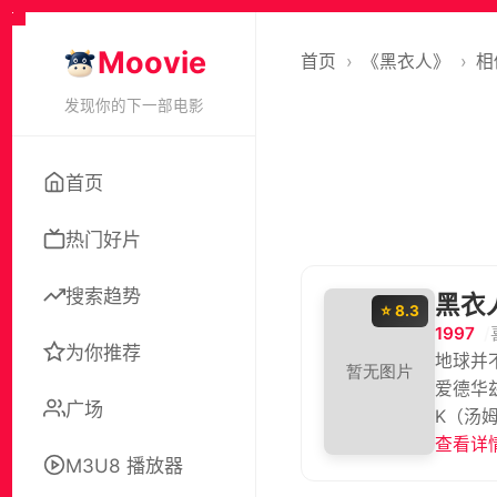
Moovie
首页
›
《黑衣人》
›
相
发现你的下一部电影
首页
热门好片
搜索趋势
黑衣
⭐ 8.3
1997
为你推荐
地球并
爱德华
广场
K（汤
“银河
查看详情
M3U8 播放器
如果地