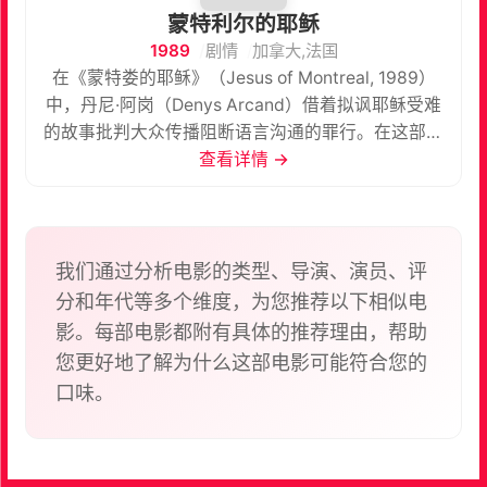
蒙特利尔的耶稣
1989
剧情
加拿大,法国
在《蒙特娄的耶稣》（Jesus of Montreal, 1989）
中，丹尼·阿岗（Denys Arcand）借着拟讽耶稣受难
的故事批判大众传播阻断语言沟通的罪行。在这部电
影中，一个年轻而无名的演员克伦应教堂执事之邀，
查看详情 →
和另外四个人组成了临时剧团，要以现代 化的方式演
出这个教堂每年夏天上演的《受难剧》。原本的剧本
十分简单，只有几行以宣叙的方式朗诵的经文：「耶
稣被宣判死刑，正直的人会死亡，为了我们的罪…我
我们通过分析电影的类型、导演、演员、评
们的杀、窃盗、奸淫，所有的罪都加在祂身上，沉重
分和年代等多个维度，为您推荐以下相似电
的木块，沉重的十字架。」这些都是 忠实地取自于圣
影。每部电影都附有具体的推荐理由，帮助
经的经文。但是，克伦根据有关耶稣的各种古代文本
您更好地了解为什么这部电影可能符合您的
的考据，以及各地有关耶稣的民间传说，改写这出受
口味。
难剧，例如耶稣是一名士兵潘提拉的私生子，后来因
为辗转传，才成为「木匠的儿子」；耶稣的画像在拜
占庭时代以前，并没有胡子，后来加上的胡，系为了
增加「力量」的缘故；耶稣在埃及时是个魔术师，会