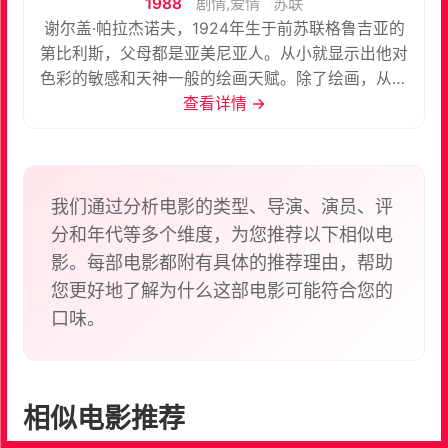
1988
剧情,爱情
苏联
谢尔盖·帕拉杰诺夫，1924年生于前苏联格鲁吉亚的
第比利斯，父母都是亚美尼亚人。从小就显示出他对
色彩的敏感和天神一般的绘画天赋。除了绘画，从小
他就对电影和音乐有着浓厚的兴趣。1945年，他21
查看详情 →
岁，求学莫斯科是他一生的转折点。他进入俄罗斯电
影学院（VGIK）导演系学习拍片。这是一个历史悠久
的著名电影学校，为欧洲大陆贡献了大批电影大师。
之后成为老师杜甫仁科的助手，杜甫仁科是苏联诗电
我们通过分析电影的类型、导演、演员、评
影的祖先，塔尔科夫斯基和帕拉杰诺夫都得益于他的
分和年代等多个维度，为您推荐以下相似电
教诲。 根据俄罗斯作家莱蒙托夫的故事改编。一个游
影。每部电影都附有具体的推荐理由，帮助
吟诗人在路途上花了一千个白天和黑夜，随时随地尽
您更好地了解为什么这部电影可能符合您的
其所能为人们带来快乐。他的流动的生活方式看似毫
口味。
无目的，其实不然。他希望在一千个日日夜夜之后，
能够挣到足够的钱举办婚礼......如果新娘还在等他的
话。 Wandering minstrel Ashik Kerib falls in love
with a rich merchant's daughter, but is spurned by
相似电影推荐
her father and forced to roam the world for a