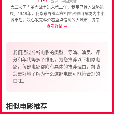
1979
战争
中国大陆
第三次国内革命战争进入第二年，我军已转入战略进
攻。1948年，我华东野战军在相继占领山东境内中小
城市后，决心攻克蒋介石重点设防的大城市--济南。
以丁耀东为首的泰山纵队同其他兄弟部队一起，奉命
查看详情 →
向济南挺进。敌济南第二绥靖区司令王耀武凭借黄河
天险和高山屏障，以及坚固工事企图坚守济南，把我
军拖住，然后与徐州援军内外夹击，将我军摧毁于外
围阵地，以实现蒋介石所谓“济南会战”的梦想。纵队
我们通过分析电影的类型、导演、演员、评
司令员丁耀东，遵照毛主席“攻城打援、分工协作”的
分和年代等多个维度，为您推荐以下相似电
具体方针，分析敌态，作了战斗部署。在东崮和西郊
影。每部电影都附有具体的推荐理由，帮助
机场的战斗中，丁耀东大胆地利用了王耀武的错误判
您更好地了解为什么这部电影可能符合您的
断，巧妙地把敌王牌十九军调来调去，然后乘虚而
口味。
入，很快攻占了易守难攻的东崮山。在我军对敌人采
取强大的军事攻势的同时，我地下党与攻城部队密切
配合，加强了对敌西郊机场守将吴化文的政治工作，
终于使他认清了形势，率部起义。西郊机场的解决，
相似电影推荐
切断了敌人的空援之路，使济南完全暴露在我军火力