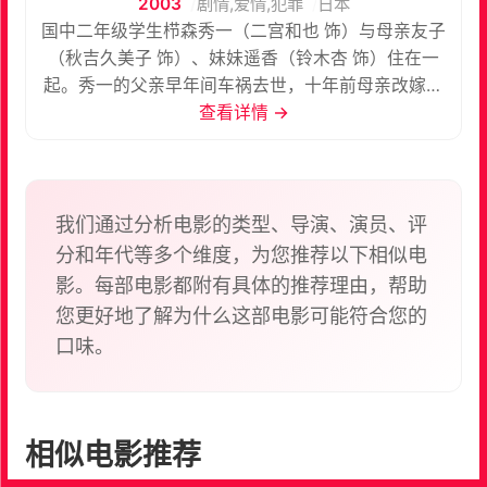
2003
剧情,爱情,犯罪
日本
国中二年级学生栉森秀一（二宫和也 饰）与母亲友子
（秋吉久美子 饰）、妹妹遥香（铃木杏 饰）住在一
起。秀一的父亲早年间车祸去世，十年前母亲改嫁曾
根隆司（山本寛斎 饰），而这段婚姻又因为曾根的暴
查看详情 →
力倾向而夭折。 某天，曾根返回栉森家。秀一发现，
母亲似乎有某种隐忧而不愿将曾根赶 出家门，另一方
面，曾根好像又对遥香心怀不轨。对继父心存愤恨的
秀一无计可施，于是通过网络购买碳酸钾，决定将曾
我们通过分析电影的类型、导演、演员、评
根杀于无形。他的计划顺利实施，但他本人也越陷越
分和年代等多个维度，为您推荐以下相似电
深…… 本片根据貴志祐介同名小说改编。
影。每部电影都附有具体的推荐理由，帮助
您更好地了解为什么这部电影可能符合您的
口味。
相似电影推荐