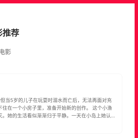
影推荐
电影
。但当5岁的儿子在玩耍时溺水而亡后，无法再面对充
下住在一个小房子里，准备开始新的创作。 这个小渔
灭。她的生活看似渐渐归于平静。一天在小岛上她认
并没有出现，无论她如何寻找也不得其法。经过打听大
力量真的存在吗？还是原本就是一个精心策划的骗局