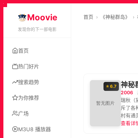
Moovie
首页
›
《神秘群岛》
›
发现你的下一部电影
首页
热门好片
搜索趋势
神秘
⭐ 6.7
2006
为你推荐
瑞秋（
斥了各
广场
村有通
识了一
查看详情
M3U8 播放器
家告诉