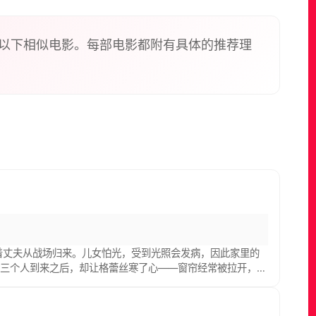
以下相似电影。每部电影都附有具体的推荐理
待着丈夫从战场归来。儿女怕光，受到光照会发病，因此家里的
这三个人到来之后，却让格蕾丝寒了心——窗帘经常被拉开，门
丝陷入了精神紧张的状态，她不明白怪事为何屡屡发生，不明白
不可逆转……