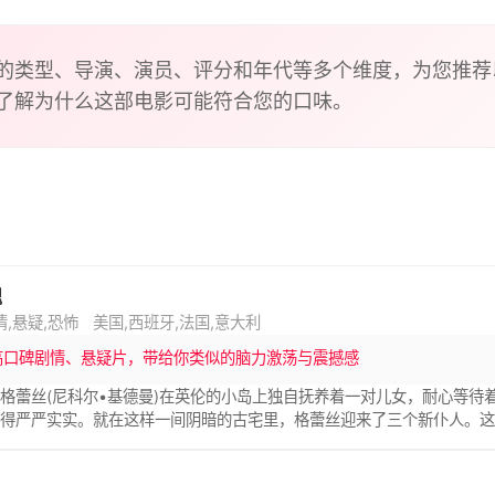
的类型、导演、演员、评分和年代等多个维度，为您推荐
了解为什么这部电影可能符合您的口味。
魂
情,悬疑,恐怖
美国,西班牙,法国,意大利
高口碑剧情、悬疑片，带给你类似的脑力激荡与震撼感
格蕾丝(尼科尔•基德曼)在英伦的小岛上独自抚养着一对儿女，耐心等
拉得严严实实。就在这样一间阴暗的古宅里，格蕾丝迎来了三个新仆人。
，钢琴自动发声，而她的女儿说，在房间里经常可以见到陌生男人。格蕾
迟未归。而她最后才醒悟，所有的惊恐，其实都来源自身，但是事情已经