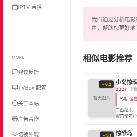
呢？
IPTV 直播
我们通过分析电影
由，帮助您更好地
相似电影推荐
MORE
建议反馈
小岛惊
⭐ 8.2
TVBox 配置
2001
剧
💡
同属
关于本站
二战结束，
窗帘常年
广告合作
无故打开
丈夫为何迟
惊恐岛
切换外观
⭐ 5.1