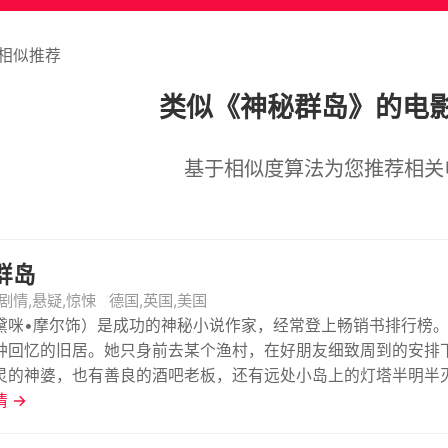
相似推荐
类似《神秘群岛》的电
基于相似度算法为您推荐相关
群岛
剧情,悬疑,惊悚
德国,英国,美国
黛咪•摩尔饰）是成功的神秘小说作家，经常登上畅销书排行榜
种回忆的旧居。她只身前去某个渔村，在好朋友细致周到的安排
灵的神婆，也有善良的酒吧老板，还有远处小岛上的灯塔半明半
个俊朗不羁的男子，并迅速坠入热恋。 但在次日的相约中男子
 →
她一切都是她的幻觉，这里并没有这样的男子存在。 超自然的