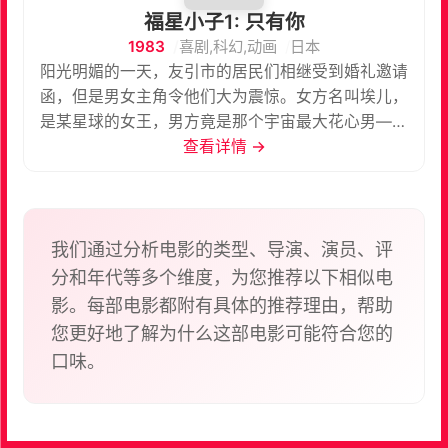
福星小子1: 只有你
1983
喜剧,科幻,动画
日本
阳光明媚的一天，友引市的居民们相继受到婚礼邀请
函，但是男女主角令他们大为震惊。女方名叫埃儿，
是某星球的女王，男方竟是那个宇宙最大花心男——
诸星当。这一消息迅速在友引市流传，拉姆的支持者
查看详情 →
们对阿当进行严刑逼供，愤怒的拉姆更是大发雷霆，
电光四射。殊不知一切源于十数年前，幼稚园时期的
阿当游戏中踩到埃尔的影子，按照对方星球的规定，
他在将来会成为埃儿星的驸马。为了营建心中理想的
我们通过分析电影的类型、导演、演员、评
庞大后宫，阿当执意前往。而拉姆和她的朋友们也将
分和年代等多个维度，为您推荐以下相似电
展开一场夺回阿当的大作战…… 本片根据漫画家高桥
影。每部电影都附有具体的推荐理由，帮助
留美子的同名原作改编，是动画大师押井守首部剧场
您更好地了解为什么这部电影可能符合您的
版动画。虽然高桥对该片颇多赞誉，但是押井守本人
口味。
则认为此片是“完全失败之作，不过是一部大一点的电
视动画片”。