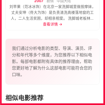
2007
剧情
中国大陆
刘苹果（范冰冰饰）在北京一家洗脚城里做按摩妹，
丈夫安坤（佟大为饰）是负责清洗高楼落地窗的工
人，二人生活贫困，却相亲相爱。 洗脚城老板林东
（梁家辉饰）是个好色的港商，时常找不同小姐满足
查看详情 →
生理需要。老婆王梅（金燕玲饰）不能生育，经营一
家美容院，两人感情冷淡。 一日刘苹果的好友小妹因
为得罪客人而被开除，二人喝得酩酊大醉。神志混乱
的苹果误打误撞走到一间足浴客房，正好是林东的休
我们通过分析电影的类型、导演、演员、评
息室，二人发生关系，却被正在刷窗的安坤看到。 安
分和年代等多个维度，为您推荐以下相似电
坤欲借此敲诈林东，并前去找王梅谈判，愤怒的王梅
影。每部电影都附有具体的推荐理由，帮助
要林东也尝尝“戴绿帽”的滋味，于是与安坤发生关
您更好地了解为什么这部电影可能符合您的
系。 而在这时，一个更大的变故产生。苹果怀孕了，
口味。
而到底谁才是这个孩子的父亲成了林东与安坤赌博的
筹码，四人签订协议，如果是林东的骨肉，他将给二
人十二万元的补偿费，而如果是安坤的，则双方互不
相欠......
相似电影推荐