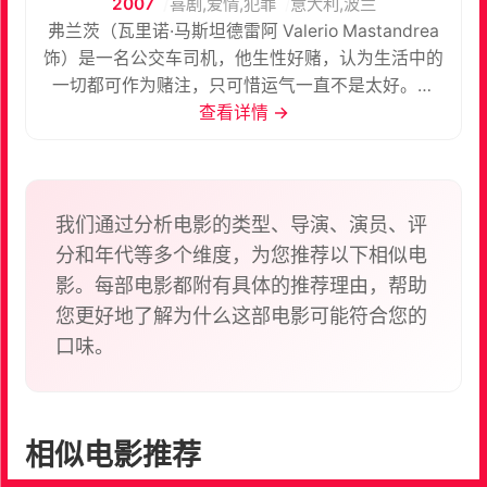
2007
喜剧,爱情,犯罪
意大利,波兰
弗兰茨（瓦里诺·马斯坦德雷阿 Valerio Mastandrea
饰）是一名公交车司机，他生性好赌，认为生活中的
一切都可作为赌注，只可惜运气一直不是太好。某
日，一位名叫蕾拉（乔凡娜·梅索兹殴诺 Giovanna
查看详情 →
Mezzogiorno 饰）美丽女子出现在了弗兰茨的身边，
弗兰茨觉得自己的好运要来了，可惜的是，他错了。
弗兰茨和蕾拉得到了一张关乎到当今政坛重要政客秘
密的电脑芯片，这张神秘的芯片让弗兰茨成为了刺客
我们通过分析电影的类型、导演、演员、评
追杀的对象，两人踏上了逃亡的旅途。尽管一路上有
分和年代等多个维度，为您推荐以下相似电
神秘的侦探马蒂拉（埃尼奥·凡塔斯蒂奇尼 Ennio
影。每部电影都附有具体的推荐理由，帮助
Fantastichini 饰）出手相助，但还是有好几次，弗兰
您更好地了解为什么这部电影可能符合您的
茨几乎徘徊在死亡的边缘，而马蒂拉的慷慨和善良背
口味。
后，亦隐藏着不为人知的目的。
相似电影推荐