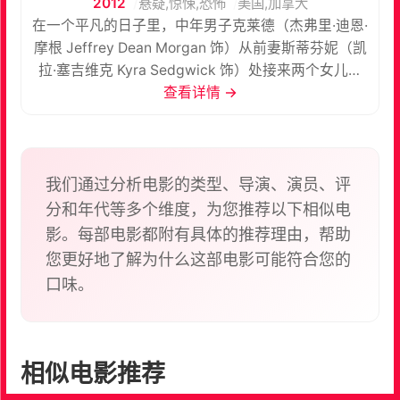
2012
悬疑,惊悚,恐怖
美国,加拿大
在一个平凡的日子里，中年男子克莱德（杰弗里·迪恩·
摩根 Jeffrey Dean Morgan 饰）从前妻斯蒂芬妮（凯
拉·塞吉维克 Kyra Sedgwick 饰）处接来两个女儿汉
娜（麦蒂森·达文波特 Madison Davenport 饰）和艾
查看详情 →
米莉（娜塔莎·凯利斯 N atasha Calis 饰）和自己共度
假日时光。当他们驱车周游社区时，刚好瞥见邻居正
在甩卖自己的物品。艾米莉看中了一个老旧但独特别
致的木匣子，此时她尚不知道，这是一个隐藏着恐怖
我们通过分析电影的类型、导演、演员、评
秘密而且绝对不允许打开的盒子。盒子一旦开启，厄
分和年代等多个维度，为您推荐以下相似电
运如影随形，艾米莉和家人的噩梦就此开始…… 本片
影。每部电影都附有具体的推荐理由，帮助
根据《洛杉矶时报》记者莱斯利·戈尔斯坦（Leslie
您更好地了解为什么这部电影可能符合您的
Gornstein）依据真实事件创作的《盒子里的恶灵》
口味。
（Jinx in a Box）改编。
相似电影推荐