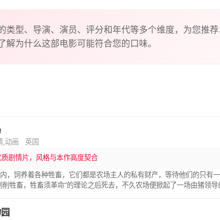
的类型、导演、演员、评分和年代等多个维度，为您推荐
了解为什么这部电影可能符合您的口味。
场
情,动画
英国
优质剧情片，风格与本作高度契合
场内，饲养着各种牲畜，它们都是农场主人的私有财产，等待他们的只有
剥削牲畜，牲畜须革命”的理论之后死去，不久农场便掀起了一场由猪领导
望，尝到了革命果实的甘美，农场更名为“动物农场”并且制定了农场的宪法
宣布为革命的敌人。此后，获取了领导权的猪拥有了越来越大的权力和越
物园
牲畜剥削者，动物农场的名字也被放弃。 本片乔治·奥威尔（George Or