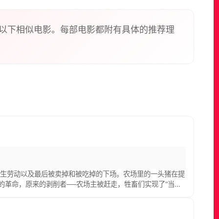
以下相似电影。每部电影都附有具体的推荐理
一生劳动以及最后被卖掉和被吃掉的下场。农场里的一头猪在提
的革命，原来的剥削者──农场主被赶走，牲畜们实现了“当家
── 七诫。 但是不久，作为领导革命的猪们内部发生了分裂，
来越多的特别待遇，逐渐脱离了其他动物，最终蜕变成为和人类
well）1945年出版的同名小说《动物农庄》改编，同时是英国