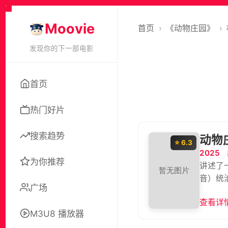
Moovie
首页
›
《动物庄园》
›
发现你的下一部电影
首页
热门好片
搜索趋势
动物
⭐ 6.3
2025
为你推荐
讲述了
音）统
广场
查看详情
M3U8 播放器