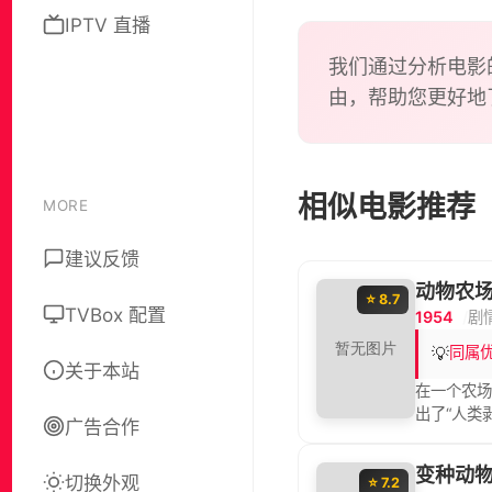
IPTV 直播
我们通过分析电影
由，帮助您更好地
相似电影推荐
MORE
建议反馈
动物农
⭐ 8.7
TVBox 配置
1954
剧
💡
同属
关于本站
在一个农
出了“人类
广告合作
作主”的愿
一头猪被
变种动
切换外观
完全一样的
⭐ 7.2