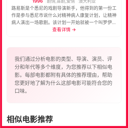
1996
剧情,喜剧,爱情
澳大利亚
路易斯是个悉尼的戏剧导演新手，他得到的第一份工
作是参与悉尼市说什么对精神病人康复计划，让精神
病人演出一场歌剧。该计划一开始就被一个叫罗伊的
病人弄得鸡飞狗跳，他狂想自己是莫扎特。没有一个
查看详情 →
病人会唱歌，也没有人懂什么是歌剧。经历了若干的
闹剧，演出总算开始了。演出过程中出现了很多事先
未曾预料到的情况，最终都用了不可思议的疯狂方法
解决了。演出得到了极大的欢迎。
我们通过分析电影的类型、导演、演员、评
分和年代等多个维度，为您推荐以下相似电
影。每部电影都附有具体的推荐理由，帮助
您更好地了解为什么这部电影可能符合您的
口味。
相似电影推荐