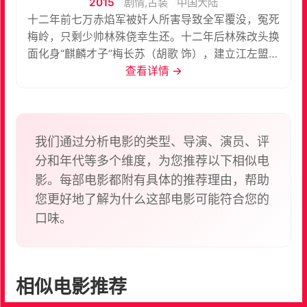
2015
剧情,古装
中国大陆
十二年前七万赤焰军被奸人所害导致全军覆没，冤死
梅岭，只剩少帅林殊侥幸生还。十二年后林殊改头换
面化身“麒麟才子”梅长苏（胡歌 饰），建立江左盟，
以“琅琊榜”第一才子的身份重返帝都。梅长苏背负血
查看详情 →
海深仇，暗中帮助昔日挚友靖王（王凯 饰）周旋于太
子（高鑫 饰）与誉 王（黄维德 饰）的斗争之中，同
时又遇到了昔日未婚妻——云南王郡主穆霓凰（刘涛
饰）却不能相见。梅长苏以病弱之躯为昭雪冤案、为
我们通过分析电影的类型、导演、演员、评
振兴河山，踏上了一条黑暗又惊心动魄的夺嫡之路。
分和年代等多个维度，为您推荐以下相似电
影。每部电影都附有具体的推荐理由，帮助
您更好地了解为什么这部电影可能符合您的
口味。
相似电影推荐