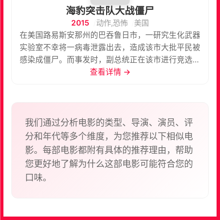
海豹突击队大战僵尸
2015
动作,恐怖
美国
在美国路易斯安那州的巴吞鲁日市，一研究生化武器
实验室不幸将一病毒泄露出去，造成该市大批平民被
感染成僵尸。而事发时，副总统正在该市进行竞选演
讲，因此海军一海豹突击队奉命去营救副总统。因该
查看详情 →
市一中情局实验室的科学家能成功阻止此次病毒蔓
延，故海豹突击队在将副总统送上直升机后，又被赋
予新的任务，去营救那名女专家……
我们通过分析电影的类型、导演、演员、评
分和年代等多个维度，为您推荐以下相似电
影。每部电影都附有具体的推荐理由，帮助
您更好地了解为什么这部电影可能符合您的
口味。