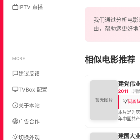
誓要组
IPTV 直播
我们通过分析电影
由，帮助您更好地
相似电影推荐
MORE
建议反馈
建党伟
TVBox 配置
2011
剧
💡
同属
关于本站
本片是为庆
年中国共产
广告合作
成。
建国大
切换外观