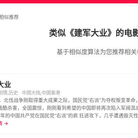
相似推荐
类似《建军大业》的电
基于相似度算法为您推荐相关
大业
剧情,历史
中国大陆,中国香港
7年，北伐战争刚取得重大成果之际，国民党“右派”为夺权叛变革命
残酷杀害，全国震惊，刚刚看到希望的中国即将再次陷入军阀混
7年的中国共产党在国民党“右派”的疯 狂进攻下，几乎遭遇毁灭
饰）等党内进步分子认识到了“枪杆子里出政权”的硬道理。生死
 →
，联合朱德（黄志忠 饰）、贺龙（王景春 饰）、叶挺（欧豪 饰