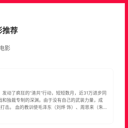
影推荐
电影
，发动了疯狂的“清共”行动，短短数月，近31万进步同
战和独裁专制的深渊。由于没有自己的武装力量，成
性打击。 血的教训使毛泽东（刘烨 饰）、周恩来（朱
存亡之际，他们临危受命，冒着生命危险分赴湖南和南
）、刘伯承（杨大鹏 饰）等一批爱国将领发动起义，