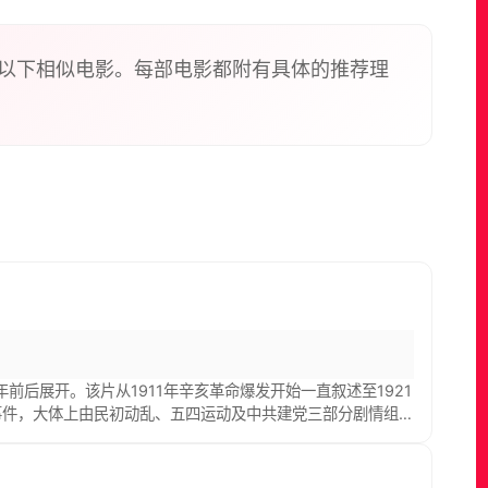
述的就是这一段慷慨悲壮的热血岁月……
以下相似电影。每部电影都附有具体的推荐理
前后展开。该片从1911年辛亥革命爆发开始一直叙述至1921
事件，大体上由民初动乱、五四运动及中共建党三部分剧情组