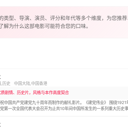
建一支真正属于人民的军队。铁血铸军魂，舍己保家国，本片讲
的类型、导演、演员、评分和年代等多个维度，为您推荐
了解为什么这部电影可能符合您的口味。
业
情,历史
中国大陆,中国香港
优质剧情、历史片，风格与本作高度契合
祝中国共产党建党九十周年而制作的献礼影片。《建党伟业》 围绕1921年
党第一次全国代表大会召开为止共10年间中国所发生的一系列重大历史
业