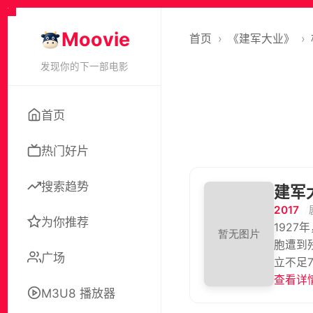
Moovie
首页
›
《建军大业》
›
发现你的下一部电影
首页
热门好片
搜索趋势
建军
2017
为你推荐
192
胞遭到
广场
立不足
亚文 
查看详情
M3U8 播放器
昌等地