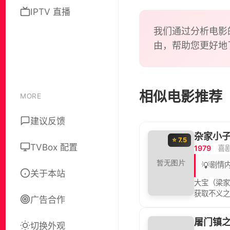
IPTV 直播
我们通过分析电影
由，帮助您更好地
相似电影推荐
MORE
建议反馈
杂家小
⭐ 7.5
TVBox 配置
1979
喜
💡
剧情
关于本站
大宝（梁家
获取不义之
广告合作
（刘家荣 
事想要杀
屠门镇
切换外观
饰），哪