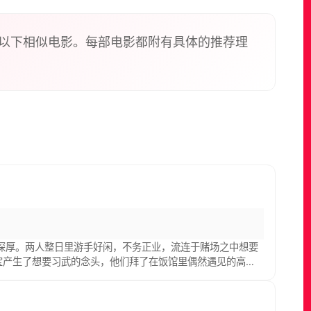
以下相似电影。每部电影都附有具体的推荐理
分深厚。两人整日里游手好闲，不务正业，流连于赌场之中想要
宝产生了想要习武的念头，他们拜了在饭馆里偶然遇见的高手
意外得知他们的师傅竟然是隐姓埋名的江洋大盗，师傅得知此
哥哥报仇，恰巧遇到了曾经有过一面之缘的乞丐（洪金宝
涨，最终手刃了仇人，报仇了雪恨。