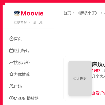
Moovie
首页
›
《麻煩小子》
›
发现你的下一部电影
首页
热门好片
搜索趋势
麻煩
1997
为你推荐
几个大
广场
查看详情
M3U8 播放器