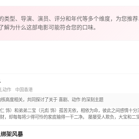
的类型、导演、演员、评分和年代等多个维度，为您推荐
了解为什么这部电影可能符合您的口味。
子
剧,动作
中国香港
内核高度相关，共同探讨了关于 喜剧、动作 的深刻主题
仁 饰）和弟弟二宝（元彪 饰）孤苦无依，相依为命，彼此之间感情十
财，却每每将少得可怜的家底输得一干二净。 屡屡受人欺负，大宝和二
饰）为师，开始了充满艰辛与汗水的习武之路。一次偶然之中，兄弟两人
人灭口，二宝侥幸逃出，大宝却被师傅残忍杀害。悲愤交加的二宝想要替
之绑架风暴
只这乞丐的真实身份竟是江湖名捕，在他的调教之下，二宝的武艺突飞猛