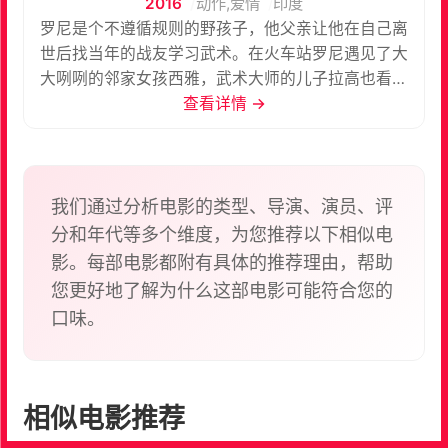
2016
动作,爱情
印度
罗尼是个不遵循规则的野孩子，他父亲让他在自己离
世后找当年的战友学习武术。在火车站罗尼遇见了大
大咧咧的邻家女孩西雅，武术大师的儿子拉高也看上
了在雨中起舞的西雅。一边是拉高用金钱买通了西雅
查看详情 →
的父亲，一边是罗尼与西雅对彼此作出了承诺。罗尼
是否能学武成功？这段三角恋又会有什么样戏剧性的
变化？
我们通过分析电影的类型、导演、演员、评
分和年代等多个维度，为您推荐以下相似电
影。每部电影都附有具体的推荐理由，帮助
您更好地了解为什么这部电影可能符合您的
口味。
相似电影推荐