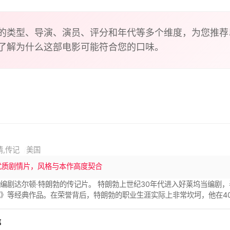
的类型、导演、演员、评分和年代等多个维度，为您推荐
了解为什么这部电影可能符合您的口味。
情,传记
美国
优质剧情片，风格与本作高度契合
编剧达尔顿·特朗勃的传记片。 特朗勃上世纪30年代进入好莱坞当编剧
》等经典作品。在荣誉背后，特朗勃的职业生涯实际上非常坎坷，他在40
解雇，并蹲了大牢。出狱后他被政府列进黑名单，一度无法工作，特朗勃
座最佳编剧的小金人，但当时剧本的作者署的都不是他的名字。直到19
婷