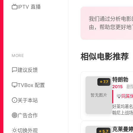
IPTV 直播
我们通过分析电影
由，帮助您更好地
相似电影推荐
MORE
建议反馈
特朗勃
⭐ 7.7
TVBox 配置
2015
剧
💡
同属
关于本站
好莱坞著名
翰尼上战场
广告合作
1950年
人》夺下两
克莱曼
切换外观
⭐ 5.7