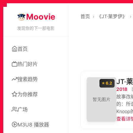
Moovie
首页
›
《JT·莱罗伊》
›
发现你的下一部电影
首页
热门好片
搜索趋势
JT·
⭐ 6.2
2018
为你推荐
故事改
的：所谓
广场
Knoo
查看详情
M3U8 播放器