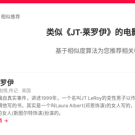
相似推荐
类似《JT·莱罗伊》的电
基于相似度算法为您推荐相关
莱罗伊
剧情,传记
美国
编自真实事件，讲述1999年，一个名叫JT LeRoy的变性男
他写的书，其实是一个叫Laura Albert(邓恩饰演)的女人写
p的女人(斯图尔特饰演)扮演的。
 →