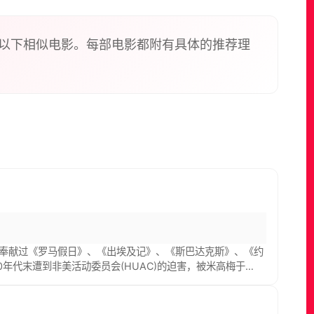
以下相似电影。每部电影都附有具体的推荐理
，奉献过《罗马假日》、《出埃及记》、《斯巴达克斯》、《约
年代末遭到非美活动委员会(HUAC)的迫害，被米高梅于
就借用他人名字创作剧本。他曾凭借《罗马假日》与《勇敢的
60年，特朗勃才走出迫害，他的编剧才华才得以重见天日。