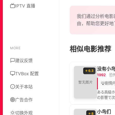
IPTV 直播
我们通过分析电影
由，帮助您更好地
相似电影推荐
MORE
建议反馈
没有小
⭐ 6.3
TVBox 配置
1992
恐
💡
剧情
关于本站
ある高級ホ
の影響で
广告合作
にして、再
小鸟们
切换外观
⭐ 8