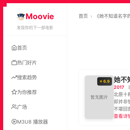
Moovie
首页
›
《她不知道名字
发现你的下一部电影
首页
热门好片
搜索趋势
她不
⭐ 6.9
2017
为你推荐
北原十
却并非
广场
不堪回
打成重
查看详情
M3U8 播放器
而，水