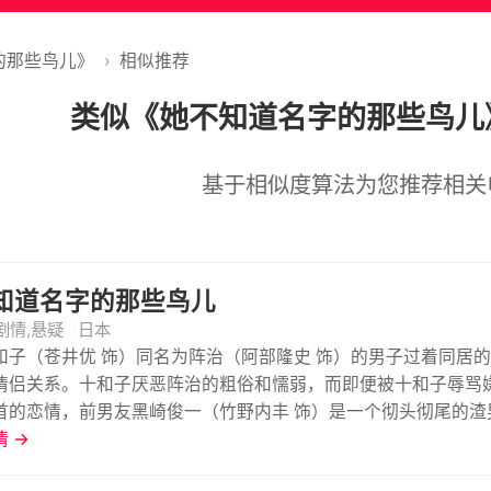
的那些鸟儿》
›
相似推荐
类似《她不知道名字的那些鸟儿
基于相似度算法为您推荐相关
知道名字的那些鸟儿
剧情,悬疑
日本
和子（苍井优 饰）同名为阵治（阿部隆史 饰）的男子过着同居
情侣关系。十和子厌恶阵治的粗俗和懦弱，而即便被十和子辱骂
首的恋情，前男友黑崎俊一（竹野内丰 饰）是一个彻头彻尾的
伤。 一次偶然中，十和子结识了名为水岛真（松坂桃李 饰）的
 →
岛真也只不过是贪恋十和子的肉体罢了。警察找到了十和子，向