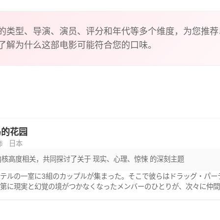
的类型、导演、演员、评分和年代等多个维度，为您推荐
了解为什么这部电影可能符合您的口味。
鸟的花园
怖
日本
内核高度相关，共同探讨了关于 现实、心理、惊悚 的深刻主题
テルの一室に3組のカップルが集まった。そこで彼らはドラッグ・パー
次第に現実と幻覚の境がつかなくなったメンバーのひとりが、次々に仲
びドラッグを口に入れる…。