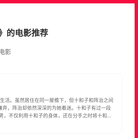
》的电影推荐
电影
的生活。虽然居住在同一屋檐下，但十和子和阵治之间
嫌弃，阵治却依然深深的为她着迷。十和子有过一段
渣男，不仅利用十和子的身体，还在分手之时将十和子
男子，一来二去之间，两人之间产生了不伦的感情。然
她询问失踪的黑崎的下落。