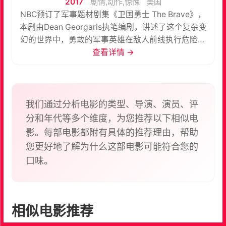
2017
剧情,动作,惊悚
美国
NBC预订了军事题材剧集《卫国勇士 The Brave》，
本剧由Dean Georgaris执笔编剧，讲述了这个复杂变
幻的世界中，勇敢的军事英雄在敌人前线执行危险﹑
高风险任务时作出的个人牺牲。 《穹顶之下 Under
查看详情 →
the Dome》男主 Mike Vogel饰演主角 Michael
Dalton，情报支援特遣队的第七特别行动组指挥官，
负责拯救一个被绑架的美国医生，他会不皆一切地追
捕伤害美国人的外国势力。新人演员Natacha Karam
我们通过分析电影的类型、导演、演员、评
饰演Jaz，是特别行动组的第二号成员，是军队中为
分和年代等多个维度，为您推荐以下相似电
数不多的女性能成功通过美国陆军游骑兵学校及三角
影。每部电影都附有具体的推荐理由，帮助
洲部队选拔，而现在则成为情报支援特遣队的成员。
您更好地了解为什么这部电影可能符合您的
Anne Heche饰演国防情报局副局长Patricia
口味。
Campbell，职级跟Michael一样。她管理一队监控分
析师团队，旨在发掘及解释威胁，因为工作关系经常
与Michael分享情报；她除了是副局长外，还身兼两
个儿子的母亲（一个是19岁的海军陆战队，另一个7
相似电影推荐
岁），不过即使如此，在凌晨3点就上班的她仍然要