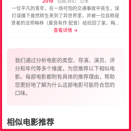
2019
动画,奇幻
日本
一位平凡的青年，在一场可怕的交通事故中丧生，误
打误撞下竟然转生来到了异世界里，并被一位自称是
贤者的法师梅林（屋良有作 配音）给捡回了家，梅林
给这个孤零零的孩子取名为西恩（小林裕介 配音），
查看详情 →
开始教授他使用魔法。 一晃眼15年过去了，西恩从一
个嗷嗷待哺的婴儿成长为了有为青年，名师出高徒，
在师父严厉的教导之下，西恩已经拥有了非常强大的
力量。当西恩决定进入亚尔斯海特高等魔法学院继续
我们通过分析电影的类型、导演、演员、评
深造之时，梅林才发现，这么多年来，他一直只教西
分和年代等多个维度，为您推荐以下相似电
恩魔法，竟然忘记了规训他的常识，这也就意味着，
影。每部电影都附有具体的推荐理由，帮助
西恩即将在对常识一窍不通的情况下进入学校和同龄
您更好地了解为什么这部电影可能符合您的
人们开始集体生活。
口味。
相似电影推荐