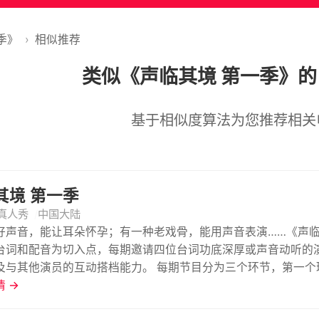
季》
›
相似推荐
类似《声临其境 第一季》
基于相似度算法为您推荐相关
其境 第一季
真人秀
中国大陆
好声音，能让耳朵怀孕；有一种老戏骨，能用声音表演……《声
台词和配音为切入点，每期邀请四位台词功底深厚或声音动听的
及与其他演员的互动搭档能力。 每期节目分为三个环节，第一个
片片段，展现各自的声音功底及声音可塑性。第二个环节是“魔力
 →
笑漫画等生活中的常见场景配音，不仅考验他们的声音能力，更