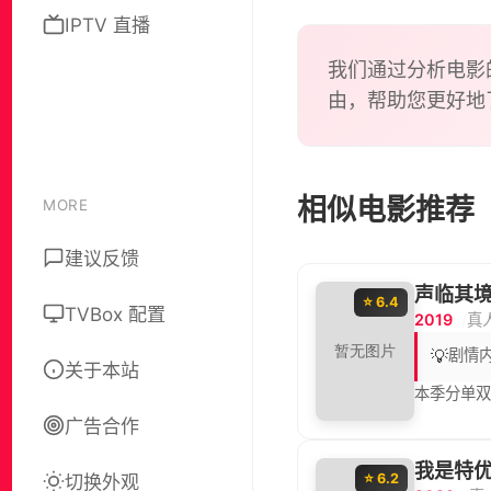
嘉宾将
IPTV 直播
成临时
王”，
我们通过分析电影
由，帮助您更好地
相似电影推荐
MORE
建议反馈
声临其境
⭐ 6.4
TVBox 配置
2019
真
💡
剧情
关于本站
本季分单双
广告合作
我是特优
切换外观
⭐ 6.2