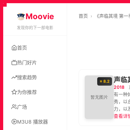
Moovie
首页
›
《声临其境 第一
发现你的下一部电影
首页
热门好片
搜索趋势
声临
⭐ 8.2
2018
为你推荐
有一种
秀，以
广场
力，以
或动画
查看详情
M3U8 播放器
赛、搞