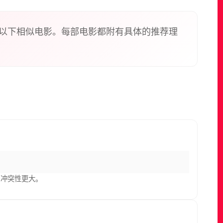
人。到第三个环节“大秀”，四位嘉宾将全部亮相并组
演，现场观众最终将选出当晚自己最喜欢的“声音之
以下相似电影。每部电影都附有具体的推荐理
，冲突性更大。