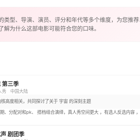
躲在屏幕后的配音间仅用声音进行表演，现场观众只闻其声不见其
搭档，共同完成一场以声音为特色的大剧表演。通过三轮声音竞
胜出者将参加本季最后一期“年度声音大赏”。
的类型、导演、演员、评分和年代等多个维度，为您推荐
了解为什么这部电影可能符合您的口味。
 第三季
人秀
中国大陆
内核高度相关，共同探讨了关于 宇宙 的深刻主题
期、分配对和pk、 搭档组合演绎，真人秀空间更大 ，有选人反选内容 
声 剧团季