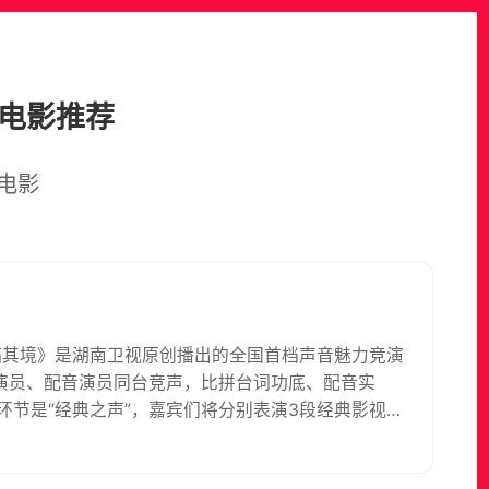
的电影推荐
电影
临其境》是湖南卫视原创播出的全国首档声音魅力竞演
演员、配音演员同台竞声，比拼台词功底、配音实
环节是“经典之声”，嘉宾们将分别表演3段经典影视剧
之声”，嘉宾们以创新的方式为广告、新闻、体育比
展示了他们谐趣幽默的一面。在前两个环节中，四位