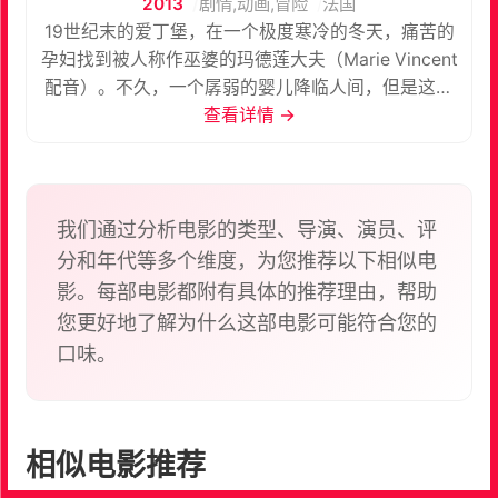
2013
剧情,动画,冒险
法国
19世纪末的爱丁堡，在一个极度寒冷的冬天，痛苦的
孕妇找到被人称作巫婆的玛德莲大夫（Marie Vincent
配音）。不久，一个孱弱的婴儿降临人间，但是这个
小家伙的心都冻僵了，为此玛德莲帮他安装了机械心
查看详情 →
脏。孩子的生母不告而别，玛德莲将其作为亲生儿子
抚养，并起名杰克（Mathias Malzieu 配音）。她告
诫杰克不可以生气，避免强烈的情绪起伏，尤其要避
免陷入爱恋。小杰克一天天长大，在他十岁的那年他
我们通过分析电影的类型、导演、演员、评
首度来到镇上玩耍，并和命运中的天使邂逅。他的机
分和年代等多个维度，为您推荐以下相似电
械心脏出了故障， 冒出浓烟，他知道他恋爱了。从这
影。每部电影都附有具体的推荐理由，帮助
一天起，杰克注定要踏上追寻爱情的征程…… 本片根
您更好地了解为什么这部电影可能符合您的
据马提亚斯·马吉尔（Mathias Malzieu）的原著改
口味。
编。
相似电影推荐