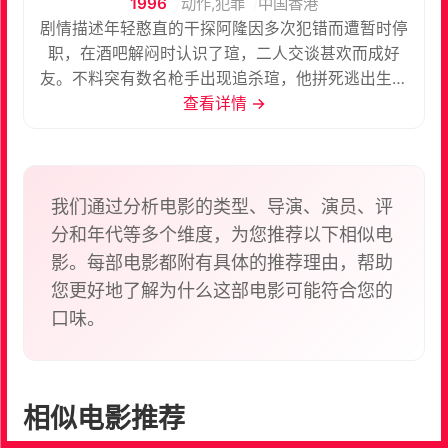
1996
动作,犯罪
中国香港
剧情描述年轻憨直的干探阿隆因多次犯错而遭暂时停
职，在酒吧解闷时认识了瑄，二人交谈甚欢而成好
友。不料突有数名枪手出现追杀瑄，他拼死逃出生天
后坦承自己是黑帮老大，并把女友英交托给隆代为照
查看详情 →
顾七天。在这一周内，隆与英由冤家变成情侣，但此
时瑄回来了，隆在情义与爱情之间如何取舍呢？
我们通过分析电影的类型、导演、演员、评
分和年代等多个维度，为您推荐以下相似电
影。每部电影都附有具体的推荐理由，帮助
您更好地了解为什么这部电影可能符合您的
口味。
相似电影推荐