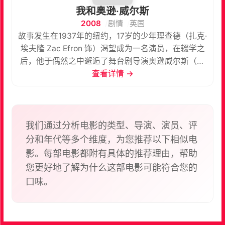
我和奥逊·威尔斯
2008
剧情
英国
故事发生在1937年的纽约，17岁的少年理查德（扎克·
埃夫隆 Zac Efron 饰）渴望成为一名演员，在辍学之
后，他于偶然之中邂逅了舞台剧导演奥逊威尔斯（克
里斯蒂安·麦凯 Christian McKay 饰），就此加入了他
查看详情 →
的剧团，开始了莎士比亚的名剧《尤利乌斯·恺撒》的
排演。 在剧组中，理查德结识了名为桑尼亚（克莱尔·
丹妮斯 Claire Danes 饰）的女演员，单纯天真的理查
德很快就坠入了情网之中。可是，桑尼亚却表示她已
我们通过分析电影的类型、导演、演员、评
经和威尔斯在一起了。直到这时，理查德才明白过
分和年代等多个维度，为您推荐以下相似电
来，原来桑尼亚为了得到女主演的位置出卖了自己的
影。每部电影都附有具体的推荐理由，帮助
身体。在大闹了一番之后，理查德被赶出了剧组。
您更好地了解为什么这部电影可能符合您的
口味。